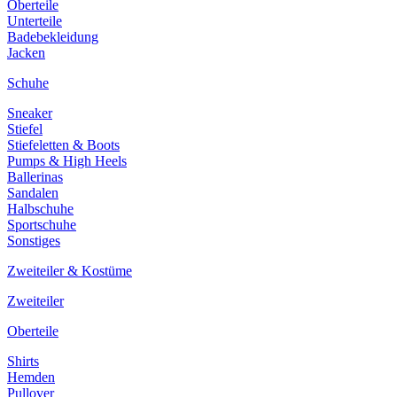
Oberteile
Unterteile
Badebekleidung
Jacken
Schuhe
Sneaker
Stiefel
Stiefeletten & Boots
Pumps & High Heels
Ballerinas
Sandalen
Halbschuhe
Sportschuhe
Sonstiges
Zweiteiler & Kostüme
Zweiteiler
Oberteile
Shirts
Hemden
Pullover