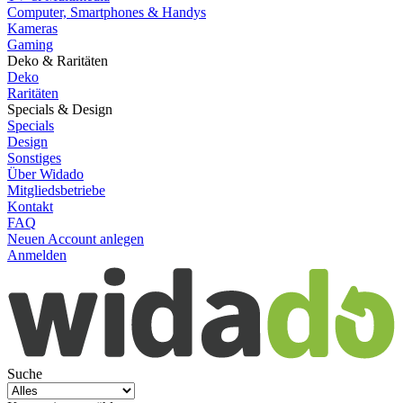
Computer, Smartphones & Handys
Kameras
Gaming
Deko & Raritäten
Deko
Raritäten
Specials & Design
Specials
Design
Sonstiges
Über Widado
Mitgliedsbetriebe
Kontakt
FAQ
Neuen Account anlegen
Anmelden
Suche