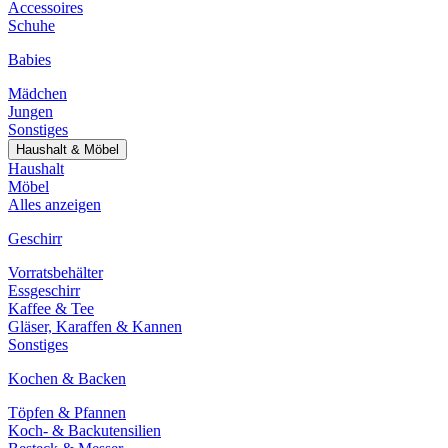
Accessoires
Schuhe
Babies
Mädchen
Jungen
Sonstiges
Haushalt & Möbel
Haushalt
Möbel
Alles anzeigen
Geschirr
Vorratsbehälter
Essgeschirr
Kaffee & Tee
Gläser, Karaffen & Kannen
Sonstiges
Kochen & Backen
Töpfen & Pfannen
Koch- & Backutensilien