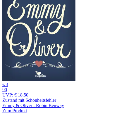
€ 3
90
UVP:
€ 18,50
Zustand mit Schönheitsfehler
Emmy & Oliver - Robin Benway
Zum Produkt