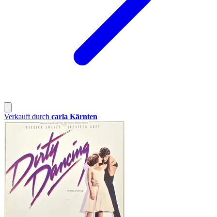
Verkauft durch
carla Kärnten