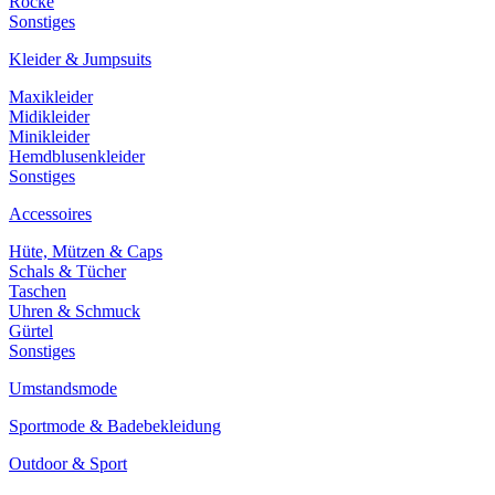
Röcke
Sonstiges
Kleider & Jumpsuits
Maxikleider
Midikleider
Minikleider
Hemdblusenkleider
Sonstiges
Accessoires
Hüte, Mützen & Caps
Schals & Tücher
Taschen
Uhren & Schmuck
Gürtel
Sonstiges
Umstandsmode
Sportmode & Badebekleidung
Outdoor & Sport