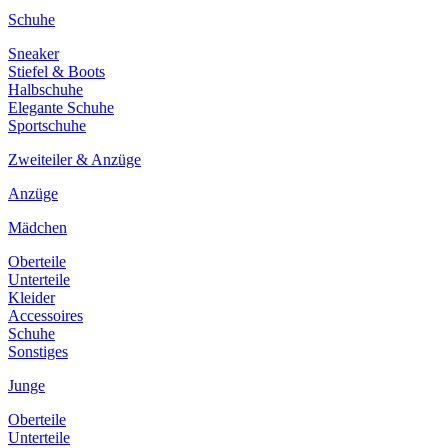
Schuhe
Sneaker
Stiefel & Boots
Halbschuhe
Elegante Schuhe
Sportschuhe
Zweiteiler & Anzüge
Anzüge
Mädchen
Oberteile
Unterteile
Kleider
Accessoires
Schuhe
Sonstiges
Junge
Oberteile
Unterteile