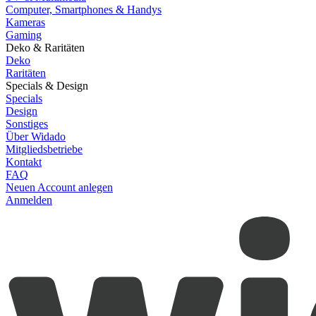
Computer, Smartphones & Handys
Kameras
Gaming
Deko & Raritäten
Deko
Raritäten
Specials & Design
Specials
Design
Sonstiges
Über Widado
Mitgliedsbetriebe
Kontakt
FAQ
Neuen Account anlegen
Anmelden