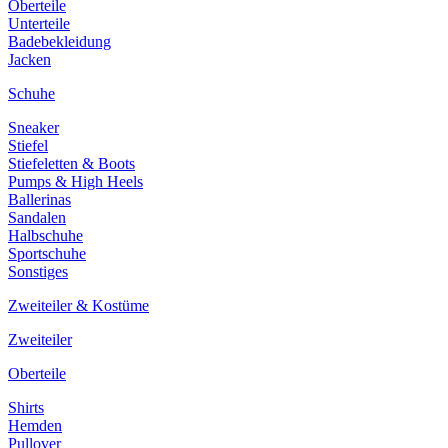
Oberteile
Unterteile
Badebekleidung
Jacken
Schuhe
Sneaker
Stiefel
Stiefeletten & Boots
Pumps & High Heels
Ballerinas
Sandalen
Halbschuhe
Sportschuhe
Sonstiges
Zweiteiler & Kostüme
Zweiteiler
Oberteile
Shirts
Hemden
Pullover