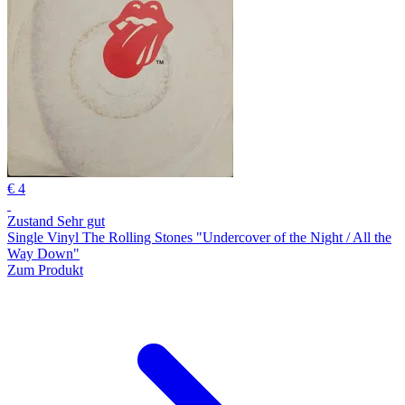
€ 4
Zustand Sehr gut
Single Vinyl The Rolling Stones "Undercover of the Night / All the
Way Down"
Zum Produkt