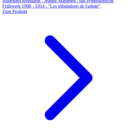
Hildegard Reinhardt - Jeanne Mammen : das symbolistische
Frühwerk 1908 - 1914 : "Les tribulations de l'artiste"
Zum Produkt