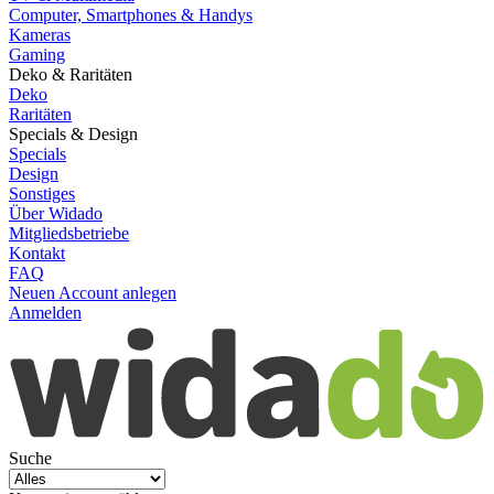
Computer, Smartphones & Handys
Kameras
Gaming
Deko & Raritäten
Deko
Raritäten
Specials & Design
Specials
Design
Sonstiges
Über Widado
Mitgliedsbetriebe
Kontakt
FAQ
Neuen Account anlegen
Anmelden
Suche