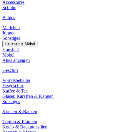
Accessoires
Schuhe
Babies
Mädchen
Jungen
Sonstiges
Haushalt & Möbel
Haushalt
Möbel
Alles anzeigen
Geschirr
Vorratsbehälter
Essgeschirr
Kaffee & Tee
Gläser, Karaffen & Kannen
Sonstiges
Kochen & Backen
Töpfen & Pfannen
Koch- & Backutensilien