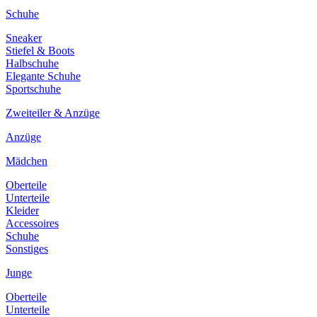
Schuhe
Sneaker
Stiefel & Boots
Halbschuhe
Elegante Schuhe
Sportschuhe
Zweiteiler & Anzüge
Anzüge
Mädchen
Oberteile
Unterteile
Kleider
Accessoires
Schuhe
Sonstiges
Junge
Oberteile
Unterteile