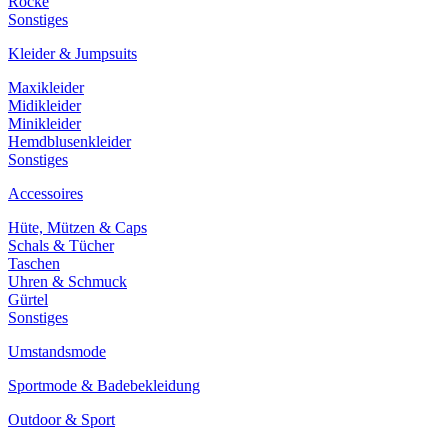
Röcke
Sonstiges
Kleider & Jumpsuits
Maxikleider
Midikleider
Minikleider
Hemdblusenkleider
Sonstiges
Accessoires
Hüte, Mützen & Caps
Schals & Tücher
Taschen
Uhren & Schmuck
Gürtel
Sonstiges
Umstandsmode
Sportmode & Badebekleidung
Outdoor & Sport