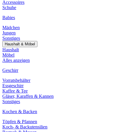
Accessoires
Schuhe
Babies
Mädchen
Jungen
Sonstiges
Haushalt & Möbel
Haushalt
Möbel
Alles anzeigen
Geschirr
Vorratsbehälter
Essgeschirr
Kaffee & Tee
Gläser, Karaffen & Kannen
Sonstiges
Kochen & Backen
Töpfen & Pfannen
Koch- & Backutensilien