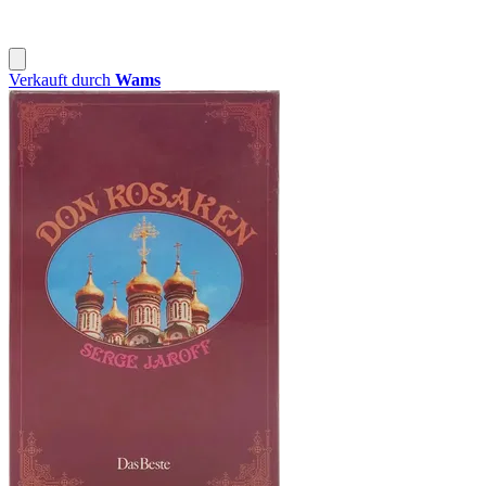
Verkauft durch
Wams