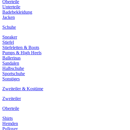
Oberteile
Unterteile
Badebekleidung
Jacken
Schuhe
Sneaker
Stiefel
Stiefeletten & Boots
Pumps & High Heels
Ballerinas
Sandalen
Halbschuhe
Sportschuhe
Sonstiges
Zweiteiler & Kostüme
Zweiteiler
Oberteile
Shirts
Hemden
Pullover