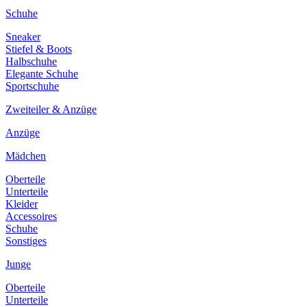
Schuhe
Sneaker
Stiefel & Boots
Halbschuhe
Elegante Schuhe
Sportschuhe
Zweiteiler & Anzüge
Anzüge
Mädchen
Oberteile
Unterteile
Kleider
Accessoires
Schuhe
Sonstiges
Junge
Oberteile
Unterteile