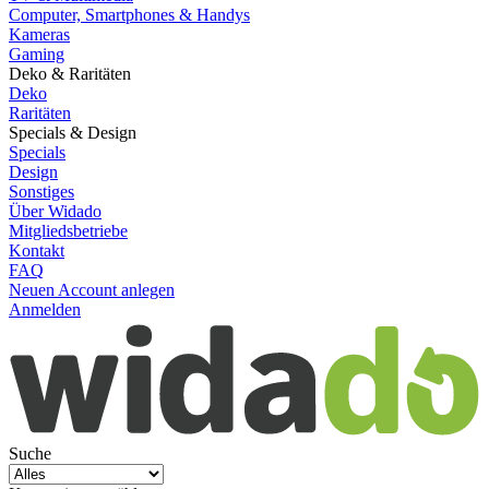
Computer, Smartphones & Handys
Kameras
Gaming
Deko & Raritäten
Deko
Raritäten
Specials & Design
Specials
Design
Sonstiges
Über Widado
Mitgliedsbetriebe
Kontakt
FAQ
Neuen Account anlegen
Anmelden
Suche