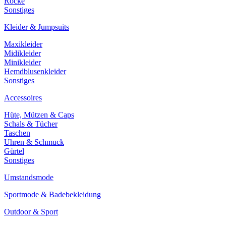
Röcke
Sonstiges
Kleider & Jumpsuits
Maxikleider
Midikleider
Minikleider
Hemdblusenkleider
Sonstiges
Accessoires
Hüte, Mützen & Caps
Schals & Tücher
Taschen
Uhren & Schmuck
Gürtel
Sonstiges
Umstandsmode
Sportmode & Badebekleidung
Outdoor & Sport