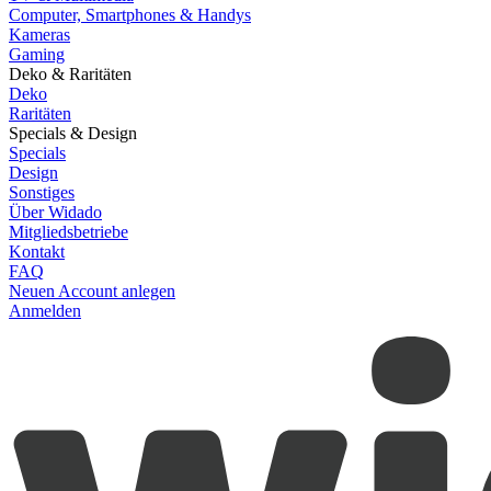
Computer, Smartphones & Handys
Kameras
Gaming
Deko & Raritäten
Deko
Raritäten
Specials & Design
Specials
Design
Sonstiges
Über Widado
Mitgliedsbetriebe
Kontakt
FAQ
Neuen Account anlegen
Anmelden