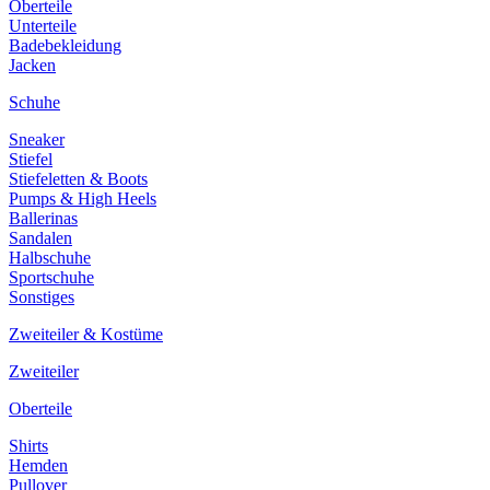
Oberteile
Unterteile
Badebekleidung
Jacken
Schuhe
Sneaker
Stiefel
Stiefeletten & Boots
Pumps & High Heels
Ballerinas
Sandalen
Halbschuhe
Sportschuhe
Sonstiges
Zweiteiler & Kostüme
Zweiteiler
Oberteile
Shirts
Hemden
Pullover