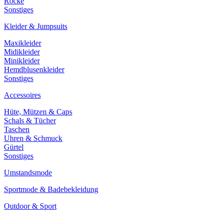
Röcke
Sonstiges
Kleider & Jumpsuits
Maxikleider
Midikleider
Minikleider
Hemdblusenkleider
Sonstiges
Accessoires
Hüte, Mützen & Caps
Schals & Tücher
Taschen
Uhren & Schmuck
Gürtel
Sonstiges
Umstandsmode
Sportmode & Badebekleidung
Outdoor & Sport