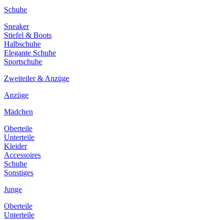
Schuhe
Sneaker
Stiefel & Boots
Halbschuhe
Elegante Schuhe
Sportschuhe
Zweiteiler & Anzüge
Anzüge
Mädchen
Oberteile
Unterteile
Kleider
Accessoires
Schuhe
Sonstiges
Junge
Oberteile
Unterteile