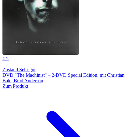
€ 5
Zustand Sehr gut
DVD "The Machinist" – 2-DVD Special Edition, mit Christian
Bale, Brad Anderson
Zum Produkt