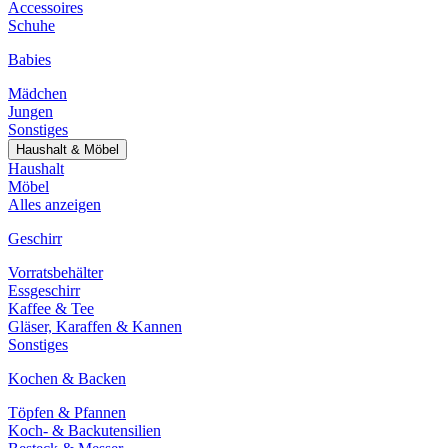
Accessoires
Schuhe
Babies
Mädchen
Jungen
Sonstiges
Haushalt & Möbel
Haushalt
Möbel
Alles anzeigen
Geschirr
Vorratsbehälter
Essgeschirr
Kaffee & Tee
Gläser, Karaffen & Kannen
Sonstiges
Kochen & Backen
Töpfen & Pfannen
Koch- & Backutensilien