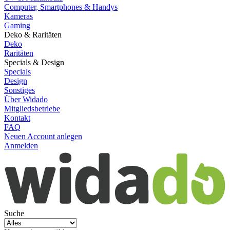
Computer, Smartphones & Handys
Kameras
Gaming
Deko & Raritäten
Deko
Raritäten
Specials & Design
Specials
Design
Sonstiges
Über Widado
Mitgliedsbetriebe
Kontakt
FAQ
Neuen Account anlegen
Anmelden
Suche