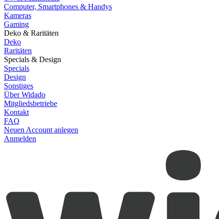
Computer, Smartphones & Handys
Kameras
Gaming
Deko & Raritäten
Deko
Raritäten
Specials & Design
Specials
Design
Sonstiges
Über Widado
Mitgliedsbetriebe
Kontakt
FAQ
Neuen Account anlegen
Anmelden