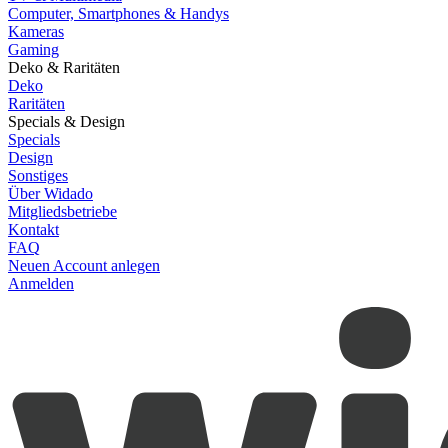
Computer, Smartphones & Handys
Kameras
Gaming
Deko & Raritäten
Deko
Raritäten
Specials & Design
Specials
Design
Sonstiges
Über Widado
Mitgliedsbetriebe
Kontakt
FAQ
Neuen Account anlegen
Anmelden