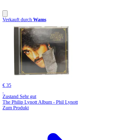
Verkauft durch
Wams
€ 35
Zustand Sehr gut
The Philip Lynott Album - Phil Lynott
Zum Produkt