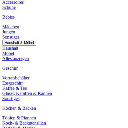
Accessoires
Schuhe
Babies
Mädchen
Jungen
Sonstiges
Haushalt & Möbel
Haushalt
Möbel
Alles anzeigen
Geschirr
Vorratsbehälter
Essgeschirr
Kaffee & Tee
Gläser, Karaffen & Kannen
Sonstiges
Kochen & Backen
Töpfen & Pfannen
Koch- & Backutensilien