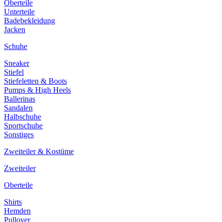
Oberteile
Unterteile
Badebekleidung
Jacken
Schuhe
Sneaker
Stiefel
Stiefeletten & Boots
Pumps & High Heels
Ballerinas
Sandalen
Halbschuhe
Sportschuhe
Sonstiges
Zweiteiler & Kostüme
Zweiteiler
Oberteile
Shirts
Hemden
Pullover