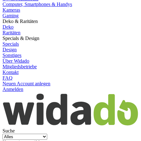
Computer, Smartphones & Handys
Kameras
Gaming
Deko & Raritäten
Deko
Raritäten
Specials & Design
Specials
Design
Sonstiges
Über Widado
Mitgliedsbetriebe
Kontakt
FAQ
Neuen Account anlegen
Anmelden
Suche