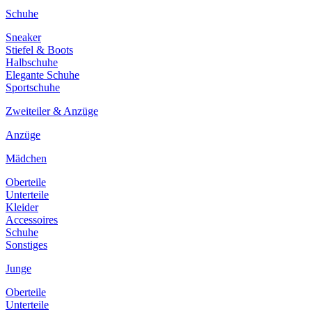
Schuhe
Sneaker
Stiefel & Boots
Halbschuhe
Elegante Schuhe
Sportschuhe
Zweiteiler & Anzüge
Anzüge
Mädchen
Oberteile
Unterteile
Kleider
Accessoires
Schuhe
Sonstiges
Junge
Oberteile
Unterteile