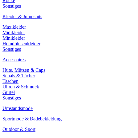
Röcke
Sonstiges
Kleider & Jumpsuits
Maxikleider
Midikleider
Minikleider
Hemdblusenkleider
Sonstiges
Accessoires
Hüte, Mützen & Caps
Schals & Tücher
Taschen
Uhren & Schmuck
Gürtel
Sonstiges
Umstandsmode
Sportmode & Badebekleidung
Outdoor & Sport