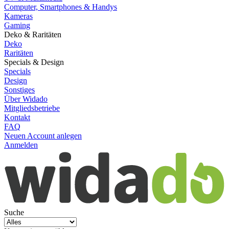
Computer, Smartphones & Handys
Kameras
Gaming
Deko & Raritäten
Deko
Raritäten
Specials & Design
Specials
Design
Sonstiges
Über Widado
Mitgliedsbetriebe
Kontakt
FAQ
Neuen Account anlegen
Anmelden
Suche