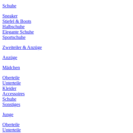
Schuhe
Sneaker
Stiefel & Boots
Halbschuhe
Elegante Schuhe
Sportschuhe
Zweiteiler & Anzüge
Anzüge
Mädchen
Oberteile
Unterteile
Kleider
Accessoires
Schuhe
Sonstiges
Junge
Oberteile
Unterteile