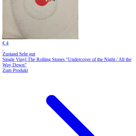
€ 4
Zustand Sehr gut
Single Vinyl The Rolling Stones "Undercover of the Night / All the
Way Down"
Zum Produkt