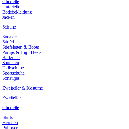
Oberteile
Unterteile
Badebekleidung
Jacken
Schuhe
Sneaker
Stiefel
Stiefeletten & Boots
Pumps & High Heels
Ballerinas
Sandalen
Halbschuhe
Sportschuhe
Sonstiges
Zweiteiler & Kostüme
Zweiteiler
Oberteile
Shirts
Hemden
Pullover