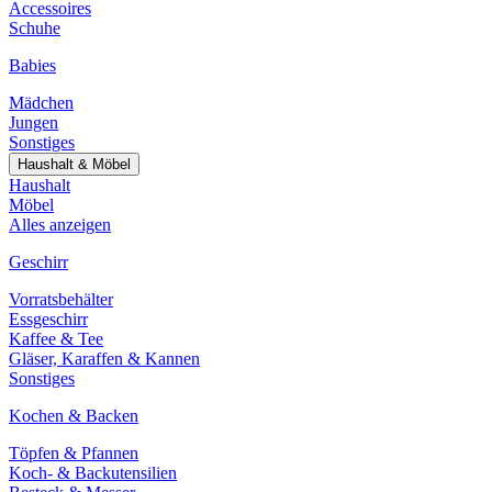
Accessoires
Schuhe
Babies
Mädchen
Jungen
Sonstiges
Haushalt & Möbel
Haushalt
Möbel
Alles anzeigen
Geschirr
Vorratsbehälter
Essgeschirr
Kaffee & Tee
Gläser, Karaffen & Kannen
Sonstiges
Kochen & Backen
Töpfen & Pfannen
Koch- & Backutensilien