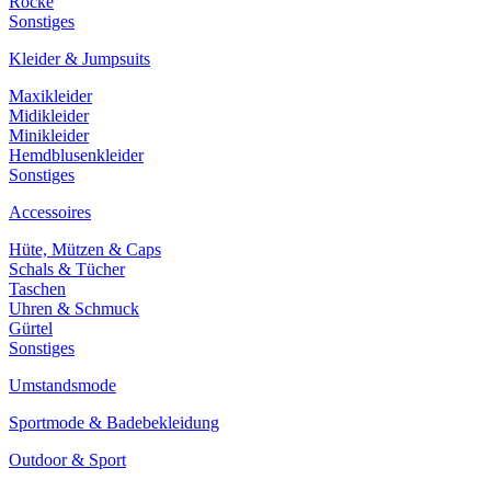
Röcke
Sonstiges
Kleider & Jumpsuits
Maxikleider
Midikleider
Minikleider
Hemdblusenkleider
Sonstiges
Accessoires
Hüte, Mützen & Caps
Schals & Tücher
Taschen
Uhren & Schmuck
Gürtel
Sonstiges
Umstandsmode
Sportmode & Badebekleidung
Outdoor & Sport