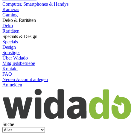
Computer, Smartphones & Handys
Kameras
Gaming
Deko & Raritäten
Deko
Raritäten
Specials & Design
Specials
Design
Sonstiges
Über Widado
Mitgliedsbetriebe
Kontakt
FAQ
Neuen Account anlegen
Anmelden
Suche