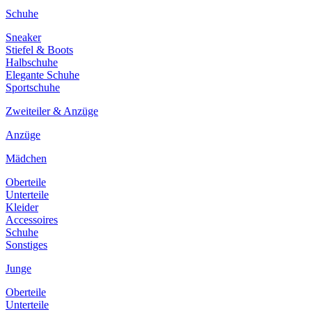
Schuhe
Sneaker
Stiefel & Boots
Halbschuhe
Elegante Schuhe
Sportschuhe
Zweiteiler & Anzüge
Anzüge
Mädchen
Oberteile
Unterteile
Kleider
Accessoires
Schuhe
Sonstiges
Junge
Oberteile
Unterteile