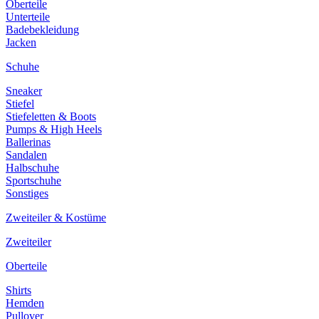
Oberteile
Unterteile
Badebekleidung
Jacken
Schuhe
Sneaker
Stiefel
Stiefeletten & Boots
Pumps & High Heels
Ballerinas
Sandalen
Halbschuhe
Sportschuhe
Sonstiges
Zweiteiler & Kostüme
Zweiteiler
Oberteile
Shirts
Hemden
Pullover