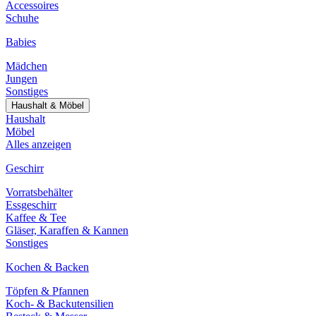
Accessoires
Schuhe
Babies
Mädchen
Jungen
Sonstiges
Haushalt & Möbel
Haushalt
Möbel
Alles anzeigen
Geschirr
Vorratsbehälter
Essgeschirr
Kaffee & Tee
Gläser, Karaffen & Kannen
Sonstiges
Kochen & Backen
Töpfen & Pfannen
Koch- & Backutensilien