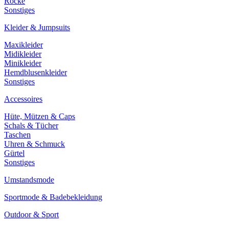
Röcke
Sonstiges
Kleider & Jumpsuits
Maxikleider
Midikleider
Minikleider
Hemdblusenkleider
Sonstiges
Accessoires
Hüte, Mützen & Caps
Schals & Tücher
Taschen
Uhren & Schmuck
Gürtel
Sonstiges
Umstandsmode
Sportmode & Badebekleidung
Outdoor & Sport