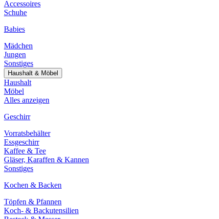
Accessoires
Schuhe
Babies
Mädchen
Jungen
Sonstiges
Haushalt & Möbel
Haushalt
Möbel
Alles anzeigen
Geschirr
Vorratsbehälter
Essgeschirr
Kaffee & Tee
Gläser, Karaffen & Kannen
Sonstiges
Kochen & Backen
Töpfen & Pfannen
Koch- & Backutensilien