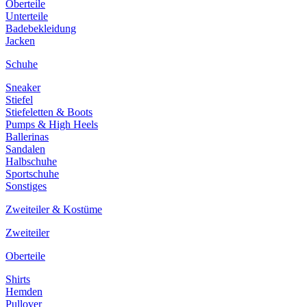
Oberteile
Unterteile
Badebekleidung
Jacken
Schuhe
Sneaker
Stiefel
Stiefeletten & Boots
Pumps & High Heels
Ballerinas
Sandalen
Halbschuhe
Sportschuhe
Sonstiges
Zweiteiler & Kostüme
Zweiteiler
Oberteile
Shirts
Hemden
Pullover