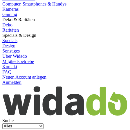
Computer, Smartphones & Handys
Kameras
Gaming
Deko & Raritäten
Deko
Raritäten
Specials & Design
Specials
Design
Sonstiges
Über Widado
Mitgliedsbetriebe
Kontakt
FAQ
Neuen Account anlegen
Anmelden
Suche