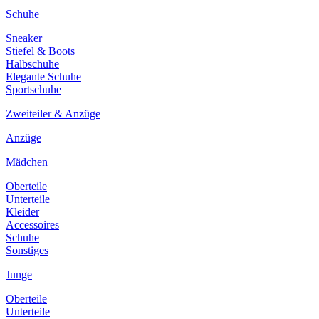
Schuhe
Sneaker
Stiefel & Boots
Halbschuhe
Elegante Schuhe
Sportschuhe
Zweiteiler & Anzüge
Anzüge
Mädchen
Oberteile
Unterteile
Kleider
Accessoires
Schuhe
Sonstiges
Junge
Oberteile
Unterteile