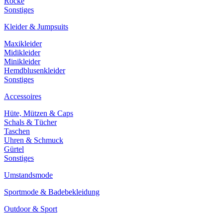
Röcke
Sonstiges
Kleider & Jumpsuits
Maxikleider
Midikleider
Minikleider
Hemdblusenkleider
Sonstiges
Accessoires
Hüte, Mützen & Caps
Schals & Tücher
Taschen
Uhren & Schmuck
Gürtel
Sonstiges
Umstandsmode
Sportmode & Badebekleidung
Outdoor & Sport