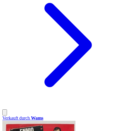
Verkauft durch
Wams