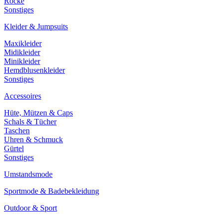
Röcke
Sonstiges
Kleider & Jumpsuits
Maxikleider
Midikleider
Minikleider
Hemdblusenkleider
Sonstiges
Accessoires
Hüte, Mützen & Caps
Schals & Tücher
Taschen
Uhren & Schmuck
Gürtel
Sonstiges
Umstandsmode
Sportmode & Badebekleidung
Outdoor & Sport