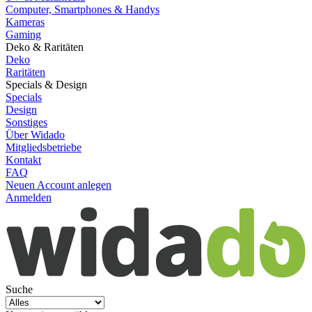
Computer, Smartphones & Handys
Kameras
Gaming
Deko & Raritäten
Deko
Raritäten
Specials & Design
Specials
Design
Sonstiges
Über Widado
Mitgliedsbetriebe
Kontakt
FAQ
Neuen Account anlegen
Anmelden
Suche