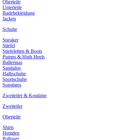
Oberteile
Unterteile
Badebekleidung
Jacken
Schuhe
Sneaker
Stiefel
Stiefeletten & Boots
Pumps & High Heels
Ballerinas
Sandalen
Halbschuhe
Sportschuhe
Sonstiges
Zweiteiler & Kostüme
Zweiteiler
Oberteile
Shirts
Hemden
Pullover