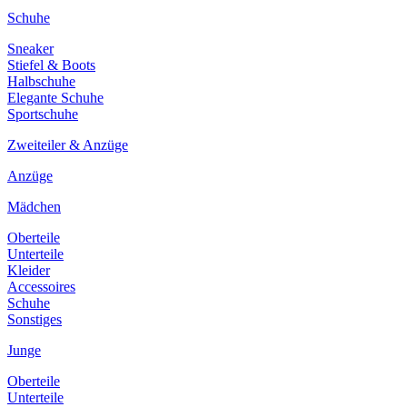
Schuhe
Sneaker
Stiefel & Boots
Halbschuhe
Elegante Schuhe
Sportschuhe
Zweiteiler & Anzüge
Anzüge
Mädchen
Oberteile
Unterteile
Kleider
Accessoires
Schuhe
Sonstiges
Junge
Oberteile
Unterteile