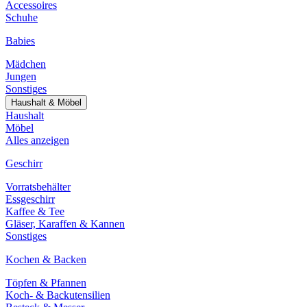
Accessoires
Schuhe
Babies
Mädchen
Jungen
Sonstiges
Haushalt & Möbel
Haushalt
Möbel
Alles anzeigen
Geschirr
Vorratsbehälter
Essgeschirr
Kaffee & Tee
Gläser, Karaffen & Kannen
Sonstiges
Kochen & Backen
Töpfen & Pfannen
Koch- & Backutensilien