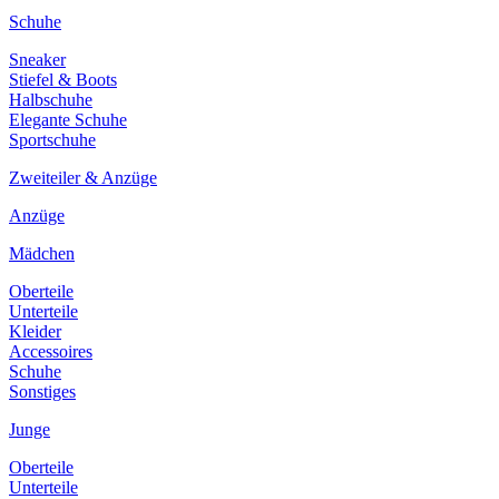
Schuhe
Sneaker
Stiefel & Boots
Halbschuhe
Elegante Schuhe
Sportschuhe
Zweiteiler & Anzüge
Anzüge
Mädchen
Oberteile
Unterteile
Kleider
Accessoires
Schuhe
Sonstiges
Junge
Oberteile
Unterteile