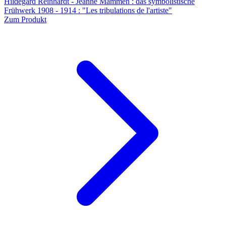
Hildegard Reinhardt - Jeanne Mammen : das symbolistische
Frühwerk 1908 - 1914 : "Les tribulations de l'artiste"
Zum Produkt