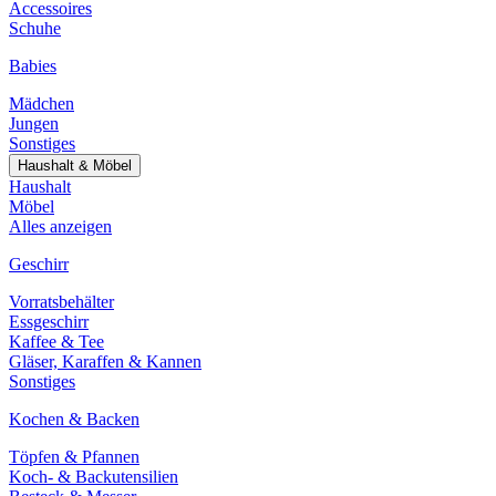
Accessoires
Schuhe
Babies
Mädchen
Jungen
Sonstiges
Haushalt & Möbel
Haushalt
Möbel
Alles anzeigen
Geschirr
Vorratsbehälter
Essgeschirr
Kaffee & Tee
Gläser, Karaffen & Kannen
Sonstiges
Kochen & Backen
Töpfen & Pfannen
Koch- & Backutensilien