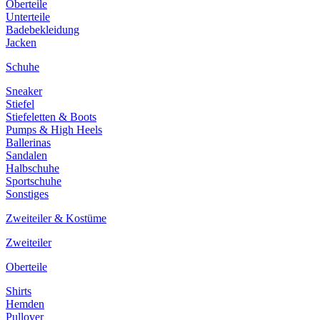
Oberteile
Unterteile
Badebekleidung
Jacken
Schuhe
Sneaker
Stiefel
Stiefeletten & Boots
Pumps & High Heels
Ballerinas
Sandalen
Halbschuhe
Sportschuhe
Sonstiges
Zweiteiler & Kostüme
Zweiteiler
Oberteile
Shirts
Hemden
Pullover