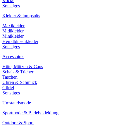
Röcke
Sonstiges
Kleider & Jumpsuits
Maxikleider
Midikleider
Minikleider
Hemdblusenkleider
Sonstiges
Accessoires
Hüte, Mützen & Caps
Schals & Tücher
Taschen
Uhren & Schmuck
Gürtel
Sonstiges
Umstandsmode
Sportmode & Badebekleidung
Outdoor & Sport