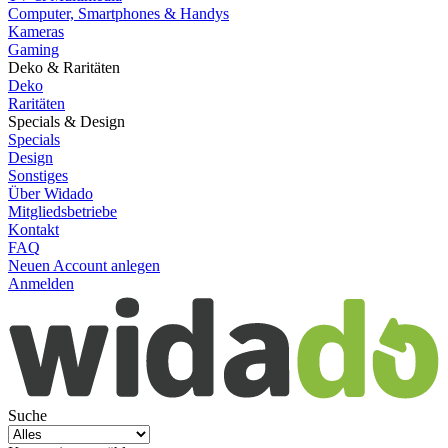
Computer, Smartphones & Handys
Kameras
Gaming
Deko & Raritäten
Deko
Raritäten
Specials & Design
Specials
Design
Sonstiges
Über Widado
Mitgliedsbetriebe
Kontakt
FAQ
Neuen Account anlegen
Anmelden
Suche