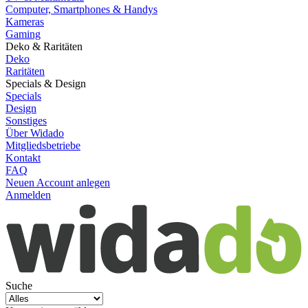
Computer, Smartphones & Handys
Kameras
Gaming
Deko & Raritäten
Deko
Raritäten
Specials & Design
Specials
Design
Sonstiges
Über Widado
Mitgliedsbetriebe
Kontakt
FAQ
Neuen Account anlegen
Anmelden
Suche