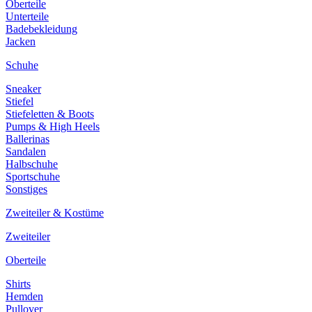
Oberteile
Unterteile
Badebekleidung
Jacken
Schuhe
Sneaker
Stiefel
Stiefeletten & Boots
Pumps & High Heels
Ballerinas
Sandalen
Halbschuhe
Sportschuhe
Sonstiges
Zweiteiler & Kostüme
Zweiteiler
Oberteile
Shirts
Hemden
Pullover