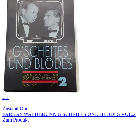
€ 2
Zustand Gut
FARKAS WALDBRUNN G'SCHEITES UND BLÖDES VOL.2
Zum Produkt