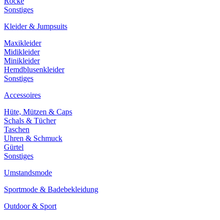
Röcke
Sonstiges
Kleider & Jumpsuits
Maxikleider
Midikleider
Minikleider
Hemdblusenkleider
Sonstiges
Accessoires
Hüte, Mützen & Caps
Schals & Tücher
Taschen
Uhren & Schmuck
Gürtel
Sonstiges
Umstandsmode
Sportmode & Badebekleidung
Outdoor & Sport