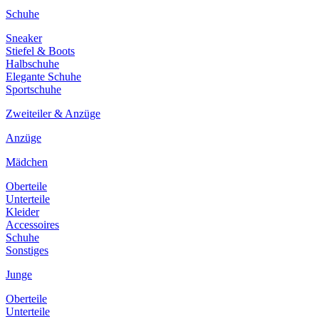
Schuhe
Sneaker
Stiefel & Boots
Halbschuhe
Elegante Schuhe
Sportschuhe
Zweiteiler & Anzüge
Anzüge
Mädchen
Oberteile
Unterteile
Kleider
Accessoires
Schuhe
Sonstiges
Junge
Oberteile
Unterteile