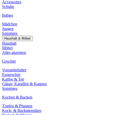
Accessoires
Schuhe
Babies
Mädchen
Jungen
Sonstiges
Haushalt & Möbel
Haushalt
Möbel
Alles anzeigen
Geschirr
Vorratsbehälter
Essgeschirr
Kaffee & Tee
Gläser, Karaffen & Kannen
Sonstiges
Kochen & Backen
Töpfen & Pfannen
Koch- & Backutensilien