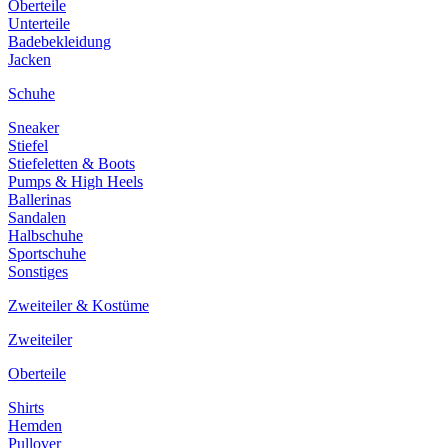
Oberteile
Unterteile
Badebekleidung
Jacken
Schuhe
Sneaker
Stiefel
Stiefeletten & Boots
Pumps & High Heels
Ballerinas
Sandalen
Halbschuhe
Sportschuhe
Sonstiges
Zweiteiler & Kostüme
Zweiteiler
Oberteile
Shirts
Hemden
Pullover