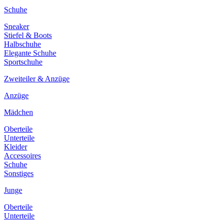
Schuhe
Sneaker
Stiefel & Boots
Halbschuhe
Elegante Schuhe
Sportschuhe
Zweiteiler & Anzüge
Anzüge
Mädchen
Oberteile
Unterteile
Kleider
Accessoires
Schuhe
Sonstiges
Junge
Oberteile
Unterteile