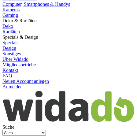
Computer, Smartphones & Handys
Kameras
Gaming
Deko & Raritäten
Deko
Raritäten
Specials & Design
Specials
Design
Sonstiges
Über Widado
Mitgliedsbetriebe
Kontakt
FAQ
Neuen Account anlegen
Anmelden
Suche