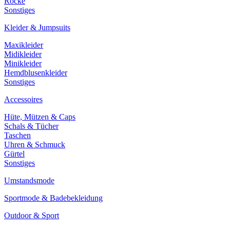
Röcke
Sonstiges
Kleider & Jumpsuits
Maxikleider
Midikleider
Minikleider
Hemdblusenkleider
Sonstiges
Accessoires
Hüte, Mützen & Caps
Schals & Tücher
Taschen
Uhren & Schmuck
Gürtel
Sonstiges
Umstandsmode
Sportmode & Badebekleidung
Outdoor & Sport