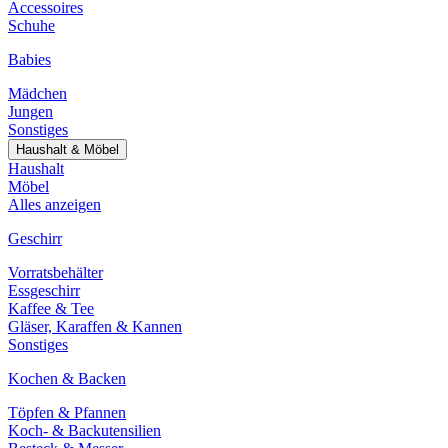
Accessoires
Schuhe
Babies
Mädchen
Jungen
Sonstiges
Haushalt & Möbel
Haushalt
Möbel
Alles anzeigen
Geschirr
Vorratsbehälter
Essgeschirr
Kaffee & Tee
Gläser, Karaffen & Kannen
Sonstiges
Kochen & Backen
Töpfen & Pfannen
Koch- & Backutensilien