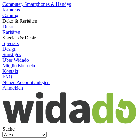
Computer, Smartphones & Handys
Kameras
Gaming
Deko & Raritäten
Deko
Raritäten
Specials & Design
Specials
Design
Sonstiges
Über Widado
Mitgliedsbetriebe
Kontakt
FAQ
Neuen Account anlegen
Anmelden
Suche