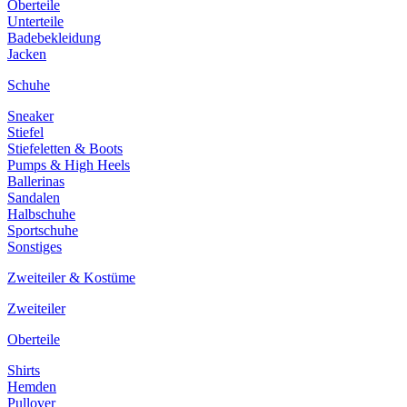
Oberteile
Unterteile
Badebekleidung
Jacken
Schuhe
Sneaker
Stiefel
Stiefeletten & Boots
Pumps & High Heels
Ballerinas
Sandalen
Halbschuhe
Sportschuhe
Sonstiges
Zweiteiler & Kostüme
Zweiteiler
Oberteile
Shirts
Hemden
Pullover