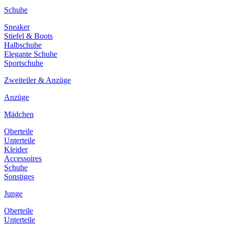
Schuhe
Sneaker
Stiefel & Boots
Halbschuhe
Elegante Schuhe
Sportschuhe
Zweiteiler & Anzüge
Anzüge
Mädchen
Oberteile
Unterteile
Kleider
Accessoires
Schuhe
Sonstiges
Junge
Oberteile
Unterteile