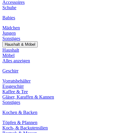
Accessoires
Schuhe
Babies
Mädchen
Jungen
Sonstiges
Haushalt & Möbel
Haushalt
Möbel
Alles anzeigen
Geschirr
Vorratsbehälter
Essgeschirr
Kaffee & Tee
Gläser, Karaffen & Kannen
Sonstiges
Kochen & Backen
Töpfen & Pfannen
Koch- & Backutensilien