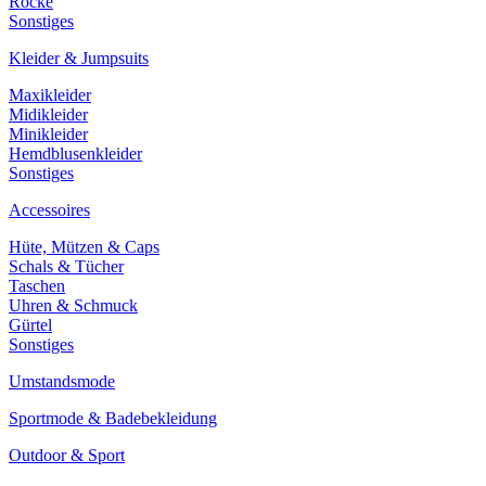
Röcke
Sonstiges
Kleider & Jumpsuits
Maxikleider
Midikleider
Minikleider
Hemdblusenkleider
Sonstiges
Accessoires
Hüte, Mützen & Caps
Schals & Tücher
Taschen
Uhren & Schmuck
Gürtel
Sonstiges
Umstandsmode
Sportmode & Badebekleidung
Outdoor & Sport