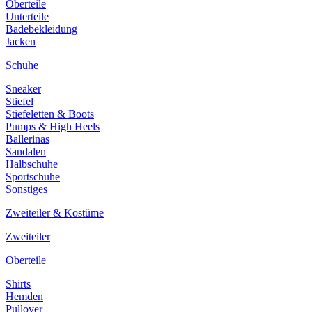
Oberteile
Unterteile
Badebekleidung
Jacken
Schuhe
Sneaker
Stiefel
Stiefeletten & Boots
Pumps & High Heels
Ballerinas
Sandalen
Halbschuhe
Sportschuhe
Sonstiges
Zweiteiler & Kostüme
Zweiteiler
Oberteile
Shirts
Hemden
Pullover