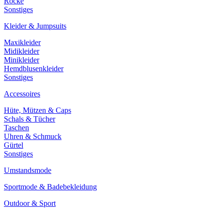
Röcke
Sonstiges
Kleider & Jumpsuits
Maxikleider
Midikleider
Minikleider
Hemdblusenkleider
Sonstiges
Accessoires
Hüte, Mützen & Caps
Schals & Tücher
Taschen
Uhren & Schmuck
Gürtel
Sonstiges
Umstandsmode
Sportmode & Badebekleidung
Outdoor & Sport