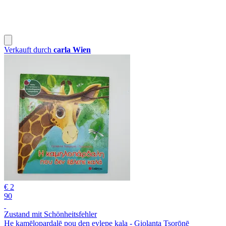
Verkauft durch
carla Wien
€ 2
90
Zustand mit Schönheitsfehler
He kamēlopardalē pou den evlepe kala - Giolanta Tsorōnē