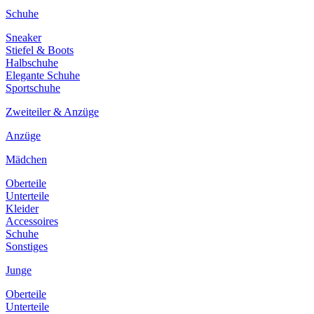
Schuhe
Sneaker
Stiefel & Boots
Halbschuhe
Elegante Schuhe
Sportschuhe
Zweiteiler & Anzüge
Anzüge
Mädchen
Oberteile
Unterteile
Kleider
Accessoires
Schuhe
Sonstiges
Junge
Oberteile
Unterteile