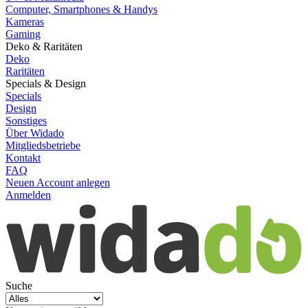
Computer, Smartphones & Handys
Kameras
Gaming
Deko & Raritäten
Deko
Raritäten
Specials & Design
Specials
Design
Sonstiges
Über Widado
Mitgliedsbetriebe
Kontakt
FAQ
Neuen Account anlegen
Anmelden
Suche