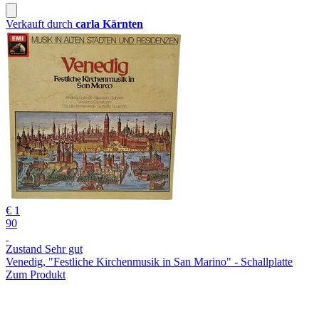
Verkauft durch
carla Kärnten
€ 1
90
Zustand Sehr gut
Venedig, "Festliche Kirchenmusik in San Marino" - Schallplatte
Zum Produkt