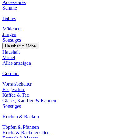
Accessoires
Schuhe
Babies
Mädchen
Jungen
Sonstiges
Haushalt & Möbel
Haushalt
Möbel
Alles anzeigen
Geschirr
Vorratsbehälter
Essgeschirr
Kaffee & Tee
Gläser, Karaffen & Kannen
Sonstiges
Kochen & Backen
Töpfen & Pfannen
Koch- & Backutensilien