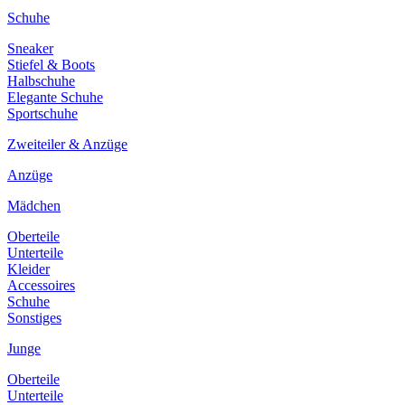
Schuhe
Sneaker
Stiefel & Boots
Halbschuhe
Elegante Schuhe
Sportschuhe
Zweiteiler & Anzüge
Anzüge
Mädchen
Oberteile
Unterteile
Kleider
Accessoires
Schuhe
Sonstiges
Junge
Oberteile
Unterteile