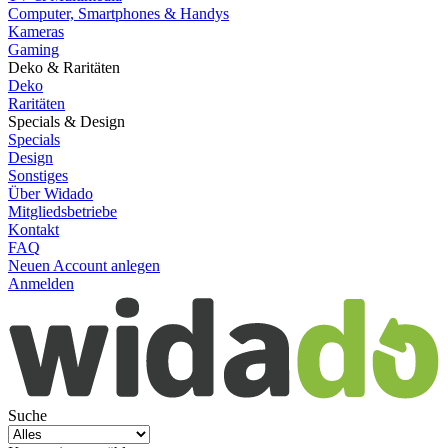
Computer, Smartphones & Handys
Kameras
Gaming
Deko & Raritäten
Deko
Raritäten
Specials & Design
Specials
Design
Sonstiges
Über Widado
Mitgliedsbetriebe
Kontakt
FAQ
Neuen Account anlegen
Anmelden
Suche