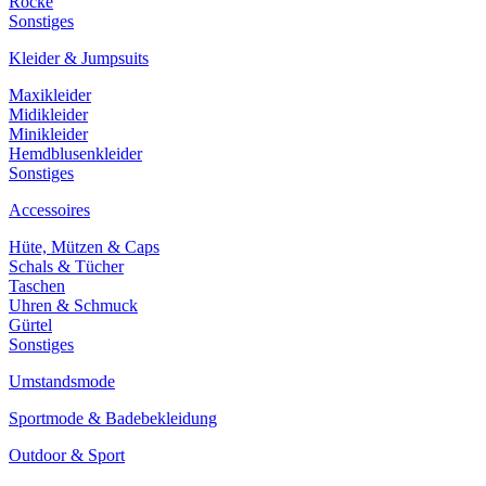
Röcke
Sonstiges
Kleider & Jumpsuits
Maxikleider
Midikleider
Minikleider
Hemdblusenkleider
Sonstiges
Accessoires
Hüte, Mützen & Caps
Schals & Tücher
Taschen
Uhren & Schmuck
Gürtel
Sonstiges
Umstandsmode
Sportmode & Badebekleidung
Outdoor & Sport