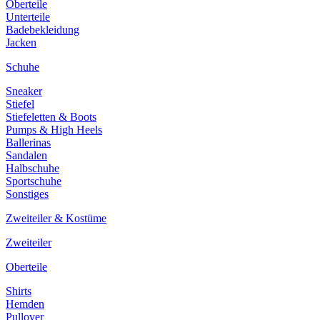
Oberteile
Unterteile
Badebekleidung
Jacken
Schuhe
Sneaker
Stiefel
Stiefeletten & Boots
Pumps & High Heels
Ballerinas
Sandalen
Halbschuhe
Sportschuhe
Sonstiges
Zweiteiler & Kostüme
Zweiteiler
Oberteile
Shirts
Hemden
Pullover