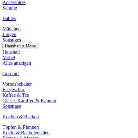
Accessoires
Schuhe
Babies
Mädchen
Jungen
Sonstiges
Haushalt & Möbel
Haushalt
Möbel
Alles anzeigen
Geschirr
Vorratsbehälter
Essgeschirr
Kaffee & Tee
Gläser, Karaffen & Kannen
Sonstiges
Kochen & Backen
Töpfen & Pfannen
Koch- & Backutensilien