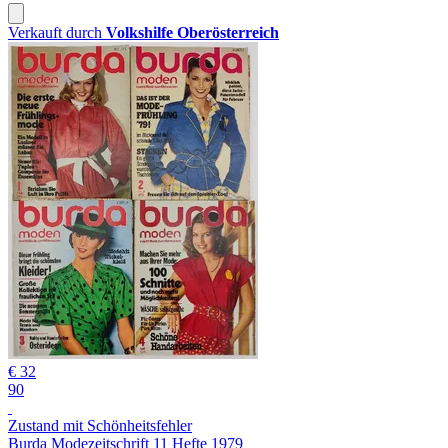
Verkauft durch
Volkshilfe Oberösterreich
€ 32
90
Zustand mit Schönheitsfehler
Burda Modezeitschrift 11 Hefte 1979