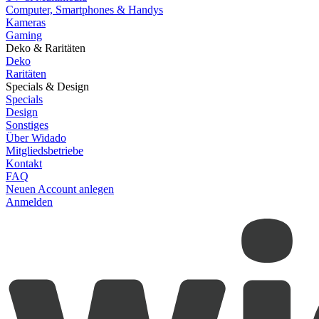
Computer, Smartphones & Handys
Kameras
Gaming
Deko & Raritäten
Deko
Raritäten
Specials & Design
Specials
Design
Sonstiges
Über Widado
Mitgliedsbetriebe
Kontakt
FAQ
Neuen Account anlegen
Anmelden