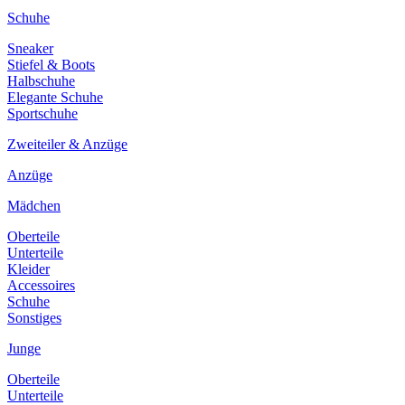
Schuhe
Sneaker
Stiefel & Boots
Halbschuhe
Elegante Schuhe
Sportschuhe
Zweiteiler & Anzüge
Anzüge
Mädchen
Oberteile
Unterteile
Kleider
Accessoires
Schuhe
Sonstiges
Junge
Oberteile
Unterteile