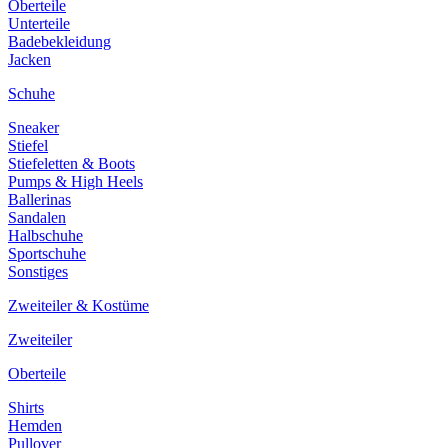
Oberteile
Unterteile
Badebekleidung
Jacken
Schuhe
Sneaker
Stiefel
Stiefeletten & Boots
Pumps & High Heels
Ballerinas
Sandalen
Halbschuhe
Sportschuhe
Sonstiges
Zweiteiler & Kostüme
Zweiteiler
Oberteile
Shirts
Hemden
Pullover