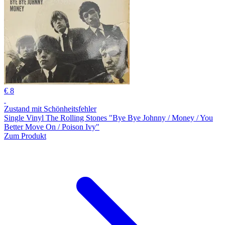
€ 8
Zustand mit Schönheitsfehler
Single Vinyl The Rolling Stones "Bye Bye Johnny / Money / You
Better Move On / Poison Ivy"
Zum Produkt