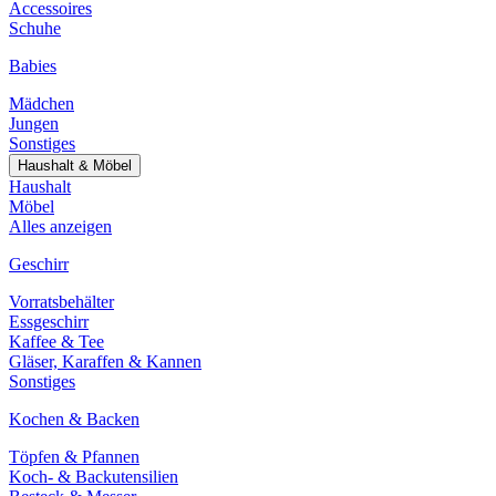
Accessoires
Schuhe
Babies
Mädchen
Jungen
Sonstiges
Haushalt & Möbel
Haushalt
Möbel
Alles anzeigen
Geschirr
Vorratsbehälter
Essgeschirr
Kaffee & Tee
Gläser, Karaffen & Kannen
Sonstiges
Kochen & Backen
Töpfen & Pfannen
Koch- & Backutensilien