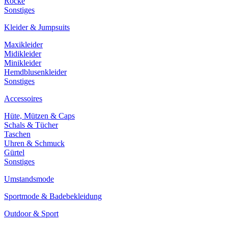
Röcke
Sonstiges
Kleider & Jumpsuits
Maxikleider
Midikleider
Minikleider
Hemdblusenkleider
Sonstiges
Accessoires
Hüte, Mützen & Caps
Schals & Tücher
Taschen
Uhren & Schmuck
Gürtel
Sonstiges
Umstandsmode
Sportmode & Badebekleidung
Outdoor & Sport