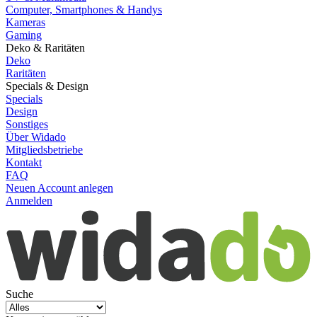
Computer, Smartphones & Handys
Kameras
Gaming
Deko & Raritäten
Deko
Raritäten
Specials & Design
Specials
Design
Sonstiges
Über Widado
Mitgliedsbetriebe
Kontakt
FAQ
Neuen Account anlegen
Anmelden
Suche