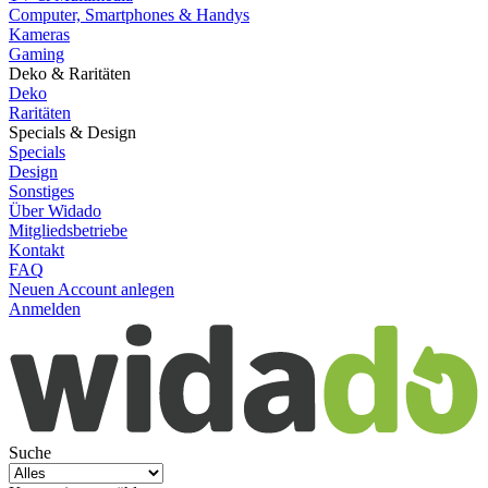
Computer, Smartphones & Handys
Kameras
Gaming
Deko & Raritäten
Deko
Raritäten
Specials & Design
Specials
Design
Sonstiges
Über Widado
Mitgliedsbetriebe
Kontakt
FAQ
Neuen Account anlegen
Anmelden
Suche