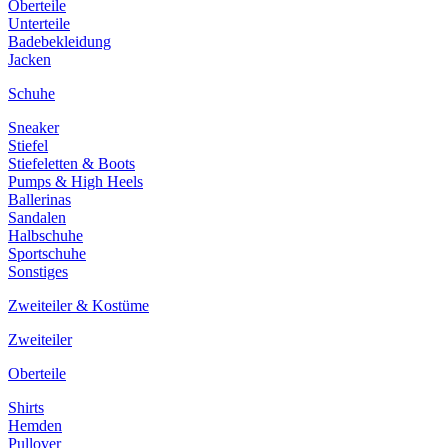
Oberteile
Unterteile
Badebekleidung
Jacken
Schuhe
Sneaker
Stiefel
Stiefeletten & Boots
Pumps & High Heels
Ballerinas
Sandalen
Halbschuhe
Sportschuhe
Sonstiges
Zweiteiler & Kostüme
Zweiteiler
Oberteile
Shirts
Hemden
Pullover