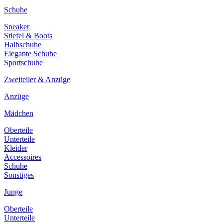
Schuhe
Sneaker
Stiefel & Boots
Halbschuhe
Elegante Schuhe
Sportschuhe
Zweiteiler & Anzüge
Anzüge
Mädchen
Oberteile
Unterteile
Kleider
Accessoires
Schuhe
Sonstiges
Junge
Oberteile
Unterteile