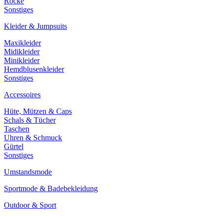
Röcke
Sonstiges
Kleider & Jumpsuits
Maxikleider
Midikleider
Minikleider
Hemdblusenkleider
Sonstiges
Accessoires
Hüte, Mützen & Caps
Schals & Tücher
Taschen
Uhren & Schmuck
Gürtel
Sonstiges
Umstandsmode
Sportmode & Badebekleidung
Outdoor & Sport