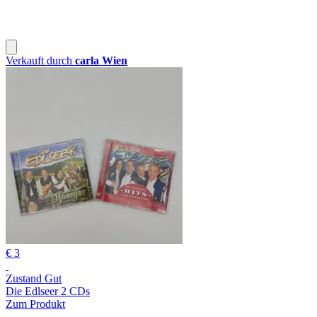
Verkauft durch
carla Wien
€ 3
Zustand Gut
Die Edlseer 2 CDs
Zum Produkt