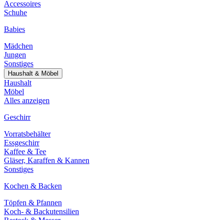
Accessoires
Schuhe
Babies
Mädchen
Jungen
Sonstiges
Haushalt & Möbel
Haushalt
Möbel
Alles anzeigen
Geschirr
Vorratsbehälter
Essgeschirr
Kaffee & Tee
Gläser, Karaffen & Kannen
Sonstiges
Kochen & Backen
Töpfen & Pfannen
Koch- & Backutensilien