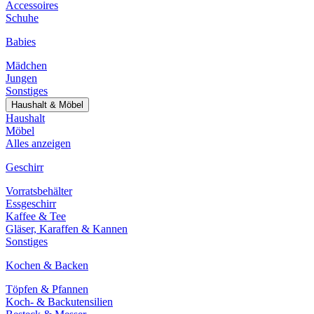
Accessoires
Schuhe
Babies
Mädchen
Jungen
Sonstiges
Haushalt & Möbel
Haushalt
Möbel
Alles anzeigen
Geschirr
Vorratsbehälter
Essgeschirr
Kaffee & Tee
Gläser, Karaffen & Kannen
Sonstiges
Kochen & Backen
Töpfen & Pfannen
Koch- & Backutensilien