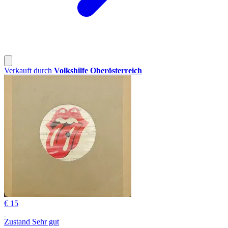
Verkauft durch
Volkshilfe Oberösterreich
€ 15
Zustand Sehr gut