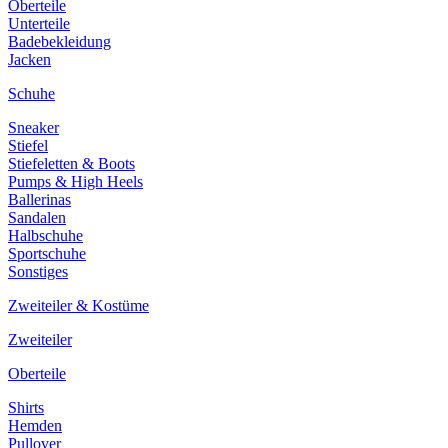
Oberteile
Unterteile
Badebekleidung
Jacken
Schuhe
Sneaker
Stiefel
Stiefeletten & Boots
Pumps & High Heels
Ballerinas
Sandalen
Halbschuhe
Sportschuhe
Sonstiges
Zweiteiler & Kostüme
Zweiteiler
Oberteile
Shirts
Hemden
Pullover