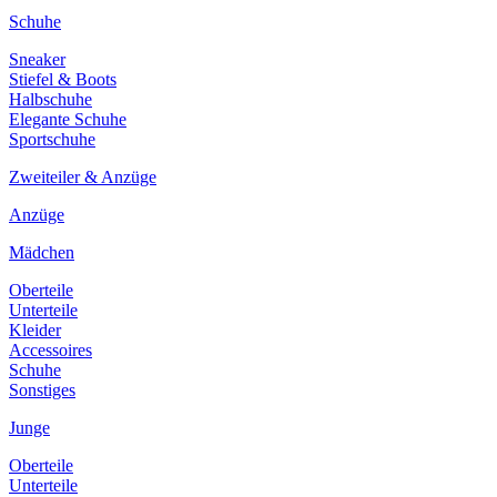
Schuhe
Sneaker
Stiefel & Boots
Halbschuhe
Elegante Schuhe
Sportschuhe
Zweiteiler & Anzüge
Anzüge
Mädchen
Oberteile
Unterteile
Kleider
Accessoires
Schuhe
Sonstiges
Junge
Oberteile
Unterteile