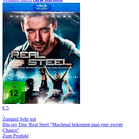
€ 5
Zustand Sehr gut
Blu-ray Disc Real Steel "Machmal bekommt man eine zweite
Chance"
Zum Produkt