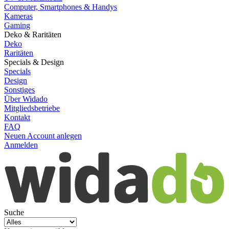
Computer, Smartphones & Handys
Kameras
Gaming
Deko & Raritäten
Deko
Raritäten
Specials & Design
Specials
Design
Sonstiges
Über Widado
Mitgliedsbetriebe
Kontakt
FAQ
Neuen Account anlegen
Anmelden
Suche