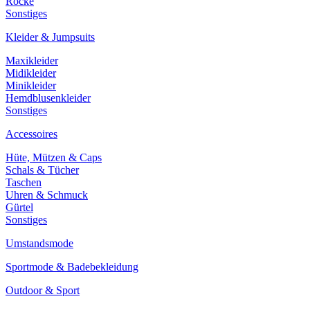
Röcke
Sonstiges
Kleider & Jumpsuits
Maxikleider
Midikleider
Minikleider
Hemdblusenkleider
Sonstiges
Accessoires
Hüte, Mützen & Caps
Schals & Tücher
Taschen
Uhren & Schmuck
Gürtel
Sonstiges
Umstandsmode
Sportmode & Badebekleidung
Outdoor & Sport