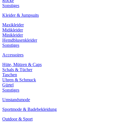
Röcke
Sonstiges
Kleider & Jumpsuits
Maxikleider
Midikleider
Minikleider
Hemdblusenkleider
Sonstiges
Accessoires
Hüte, Mützen & Caps
Schals & Tücher
Taschen
Uhren & Schmuck
Gürtel
Sonstiges
Umstandsmode
Sportmode & Badebekleidung
Outdoor & Sport