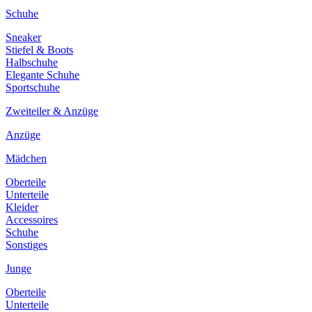
Schuhe
Sneaker
Stiefel & Boots
Halbschuhe
Elegante Schuhe
Sportschuhe
Zweiteiler & Anzüge
Anzüge
Mädchen
Oberteile
Unterteile
Kleider
Accessoires
Schuhe
Sonstiges
Junge
Oberteile
Unterteile