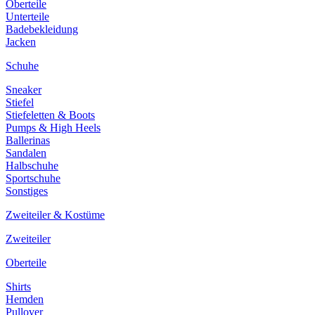
Oberteile
Unterteile
Badebekleidung
Jacken
Schuhe
Sneaker
Stiefel
Stiefeletten & Boots
Pumps & High Heels
Ballerinas
Sandalen
Halbschuhe
Sportschuhe
Sonstiges
Zweiteiler & Kostüme
Zweiteiler
Oberteile
Shirts
Hemden
Pullover