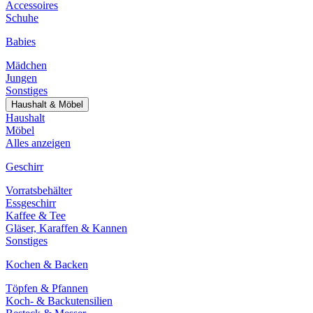
Accessoires
Schuhe
Babies
Mädchen
Jungen
Sonstiges
Haushalt & Möbel
Haushalt
Möbel
Alles anzeigen
Geschirr
Vorratsbehälter
Essgeschirr
Kaffee & Tee
Gläser, Karaffen & Kannen
Sonstiges
Kochen & Backen
Töpfen & Pfannen
Koch- & Backutensilien