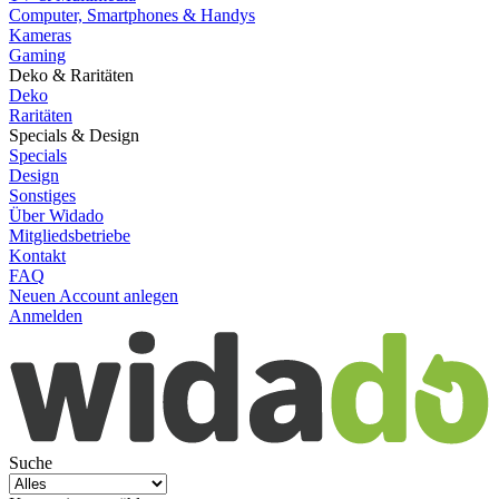
Computer, Smartphones & Handys
Kameras
Gaming
Deko & Raritäten
Deko
Raritäten
Specials & Design
Specials
Design
Sonstiges
Über Widado
Mitgliedsbetriebe
Kontakt
FAQ
Neuen Account anlegen
Anmelden
Suche