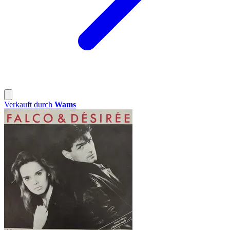
Verkauft durch
Wams