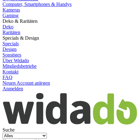
Computer, Smartphones & Handys
Kameras
Gaming
Deko & Raritäten
Deko
Raritäten
Specials & Design
Specials
Design
Sonstiges
Über Widado
Mitgliedsbetriebe
Kontakt
FAQ
Neuen Account anlegen
Anmelden
Suche