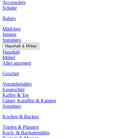
Accessoires
Schuhe
Babies
Mädchen
Jungen
Sonstiges
Haushalt & Möbel
Haushalt
Möbel
Alles anzeigen
Geschirr
Vorratsbehälter
Essgeschirr
Kaffee & Tee
Gläser, Karaffen & Kannen
Sonstiges
Kochen & Backen
Töpfen & Pfannen
Koch- & Backutensilien