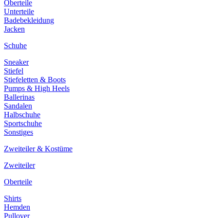
Oberteile
Unterteile
Badebekleidung
Jacken
Schuhe
Sneaker
Stiefel
Stiefeletten & Boots
Pumps & High Heels
Ballerinas
Sandalen
Halbschuhe
Sportschuhe
Sonstiges
Zweiteiler & Kostüme
Zweiteiler
Oberteile
Shirts
Hemden
Pullover