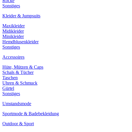
Röcke
Sonstiges
Kleider & Jumpsuits
Maxikleider
Midikleider
Minikleider
Hemdblusenkleider
Sonstiges
Accessoires
Hüte, Mützen & Caps
Schals & Tücher
Taschen
Uhren & Schmuck
Gürtel
Sonstiges
Umstandsmode
Sportmode & Badebekleidung
Outdoor & Sport