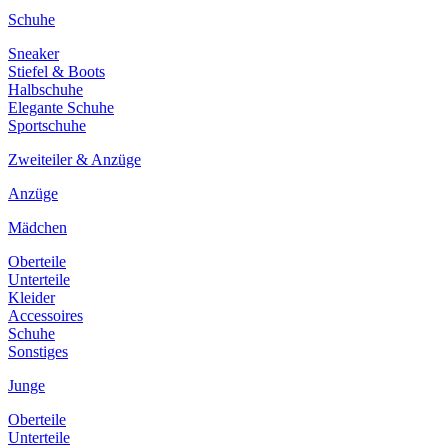
Schuhe
Sneaker
Stiefel & Boots
Halbschuhe
Elegante Schuhe
Sportschuhe
Zweiteiler & Anzüge
Anzüge
Mädchen
Oberteile
Unterteile
Kleider
Accessoires
Schuhe
Sonstiges
Junge
Oberteile
Unterteile