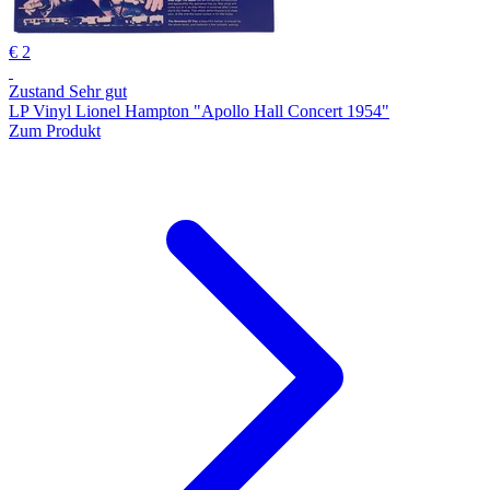
€ 2
Zustand Sehr gut
LP Vinyl Lionel Hampton "Apollo Hall Concert 1954"
Zum Produkt