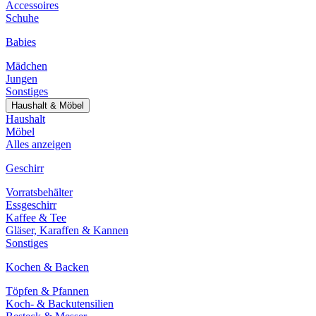
Accessoires
Schuhe
Babies
Mädchen
Jungen
Sonstiges
Haushalt & Möbel
Haushalt
Möbel
Alles anzeigen
Geschirr
Vorratsbehälter
Essgeschirr
Kaffee & Tee
Gläser, Karaffen & Kannen
Sonstiges
Kochen & Backen
Töpfen & Pfannen
Koch- & Backutensilien