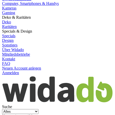
Computer, Smartphones & Handys
Kameras
Gaming
Deko & Raritäten
Deko
Raritäten
Specials & Design
Specials
Design
Sonstiges
Über Widado
Mitgliedsbetriebe
Kontakt
FAQ
Neuen Account anlegen
Anmelden
Suche