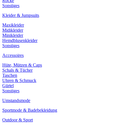
Röcke
Sonstiges
Kleider & Jumpsuits
Maxikleider
Midikleider
Minikleider
Hemdblusenkleider
Sonstiges
Accessoires
Hüte, Mützen & Caps
Schals & Tücher
Taschen
Uhren & Schmuck
Gürtel
Sonstiges
Umstandsmode
Sportmode & Badebekleidung
Outdoor & Sport