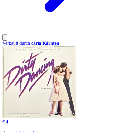
Verkauft durch
carla Kärnten
€ 4