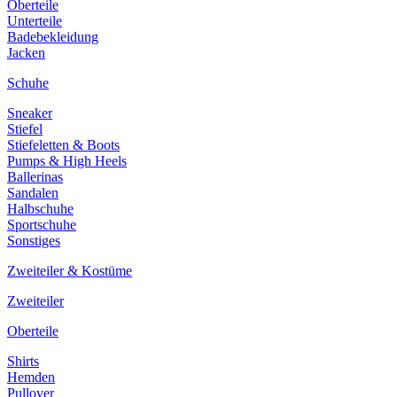
Oberteile
Unterteile
Badebekleidung
Jacken
Schuhe
Sneaker
Stiefel
Stiefeletten & Boots
Pumps & High Heels
Ballerinas
Sandalen
Halbschuhe
Sportschuhe
Sonstiges
Zweiteiler & Kostüme
Zweiteiler
Oberteile
Shirts
Hemden
Pullover