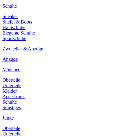
Schuhe
Sneaker
Stiefel & Boots
Halbschuhe
Elegante Schuhe
Sportschuhe
Zweiteiler & Anzüge
Anzüge
Mädchen
Oberteile
Unterteile
Kleider
Accessoires
Schuhe
Sonstiges
Junge
Oberteile
Unterteile