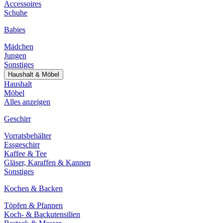
Accessoires
Schuhe
Babies
Mädchen
Jungen
Sonstiges
Haushalt & Möbel
Haushalt
Möbel
Alles anzeigen
Geschirr
Vorratsbehälter
Essgeschirr
Kaffee & Tee
Gläser, Karaffen & Kannen
Sonstiges
Kochen & Backen
Töpfen & Pfannen
Koch- & Backutensilien