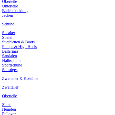
Oberteile
Unterteile
Badebekleidung
Jacken
Schuhe
Sneaker
Stiefel
Stiefeletten & Boots
Pumps & High Heels
Ballerinas
Sandalen
Halbschuhe
Sportschuhe
Sonstiges
Zweiteiler & Kostüme
Zweiteiler
Oberteile
Shirts
Hemden
Pullover