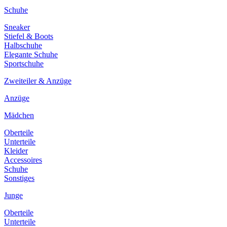
Schuhe
Sneaker
Stiefel & Boots
Halbschuhe
Elegante Schuhe
Sportschuhe
Zweiteiler & Anzüge
Anzüge
Mädchen
Oberteile
Unterteile
Kleider
Accessoires
Schuhe
Sonstiges
Junge
Oberteile
Unterteile