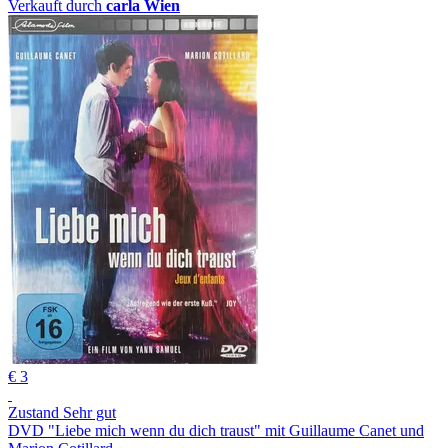
Verkauft durch
carla Wien
€ 3
Zustand Sehr gut
DVD "Liebe mich wenn du dich traust" mit Guillaume Canet und