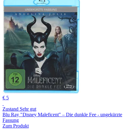
€ 5
Zustand Sehr gut
Blu Ray "Disney Maleficent" – Die dunkle Fee - ungekürzte
Fassung
Zum Produkt