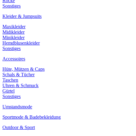
Röcke
Sonstiges
Kleider & Jumpsuits
Maxikleider
Midikleider
Minikleider
Hemdblusenkleider
Sonstiges
Accessoires
Hüte, Mützen & Caps
Schals & Tücher
Taschen
Uhren & Schmuck
Gürtel
Sonstiges
Umstandsmode
Sportmode & Badebekleidung
Outdoor & Sport