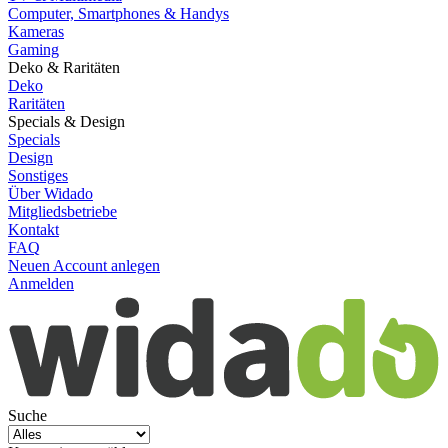
Computer, Smartphones & Handys
Kameras
Gaming
Deko & Raritäten
Deko
Raritäten
Specials & Design
Specials
Design
Sonstiges
Über Widado
Mitgliedsbetriebe
Kontakt
FAQ
Neuen Account anlegen
Anmelden
Suche