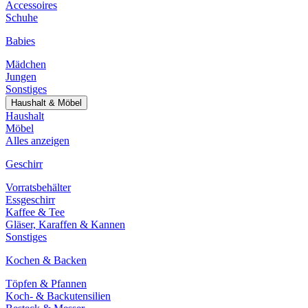
Accessoires
Schuhe
Babies
Mädchen
Jungen
Sonstiges
Haushalt & Möbel
Haushalt
Möbel
Alles anzeigen
Geschirr
Vorratsbehälter
Essgeschirr
Kaffee & Tee
Gläser, Karaffen & Kannen
Sonstiges
Kochen & Backen
Töpfen & Pfannen
Koch- & Backutensilien