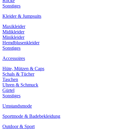
Röcke
Sonstiges
Kleider & Jumpsuits
Maxikleider
Midikleider
Minikleider
Hemdblusenkleider
Sonstiges
Accessoires
Hüte, Mützen & Caps
Schals & Tücher
Taschen
Uhren & Schmuck
Gürtel
Sonstiges
Umstandsmode
Sportmode & Badebekleidung
Outdoor & Sport