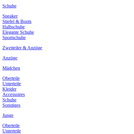
Schuhe
Sneaker
Stiefel & Boots
Halbschuhe
Elegante Schuhe
Sportschuhe
Zweiteiler & Anzüge
Anzüge
Mädchen
Oberteile
Unterteile
Kleider
Accessoires
Schuhe
Sonstiges
Junge
Oberteile
Unterteile