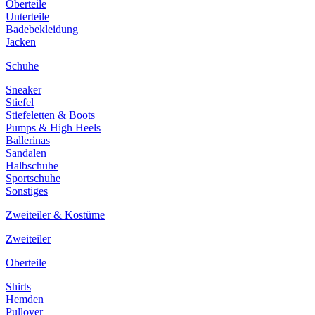
Oberteile
Unterteile
Badebekleidung
Jacken
Schuhe
Sneaker
Stiefel
Stiefeletten & Boots
Pumps & High Heels
Ballerinas
Sandalen
Halbschuhe
Sportschuhe
Sonstiges
Zweiteiler & Kostüme
Zweiteiler
Oberteile
Shirts
Hemden
Pullover