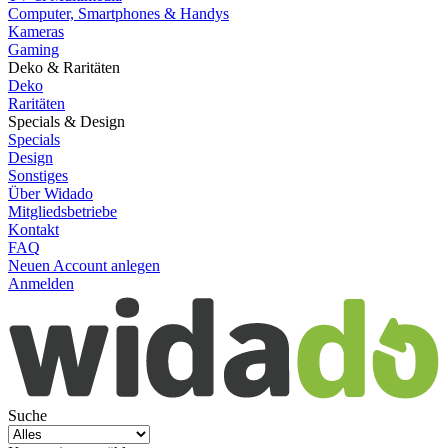
Computer, Smartphones & Handys
Kameras
Gaming
Deko & Raritäten
Deko
Raritäten
Specials & Design
Specials
Design
Sonstiges
Über Widado
Mitgliedsbetriebe
Kontakt
FAQ
Neuen Account anlegen
Anmelden
Suche