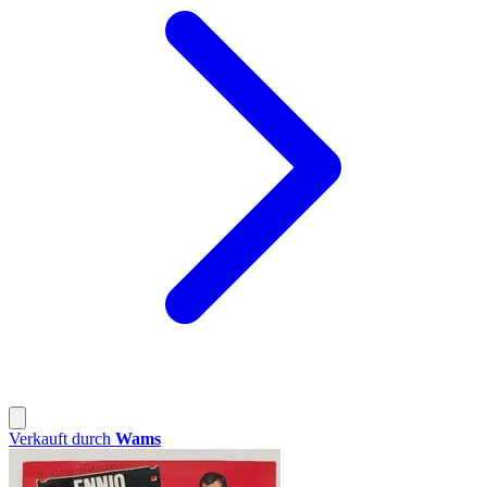
Verkauft durch
Wams