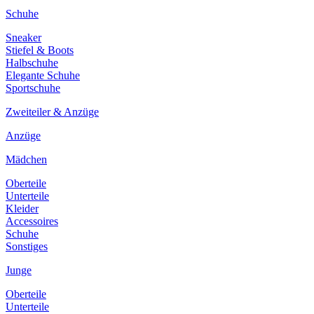
Schuhe
Sneaker
Stiefel & Boots
Halbschuhe
Elegante Schuhe
Sportschuhe
Zweiteiler & Anzüge
Anzüge
Mädchen
Oberteile
Unterteile
Kleider
Accessoires
Schuhe
Sonstiges
Junge
Oberteile
Unterteile