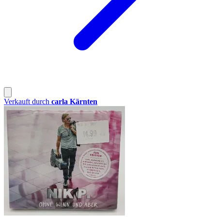
Verkauft durch
carla Kärnten