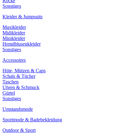
Röcke
Sonstiges
Kleider & Jumpsuits
Maxikleider
Midikleider
Minikleider
Hemdblusenkleider
Sonstiges
Accessoires
Hüte, Mützen & Caps
Schals & Tücher
Taschen
Uhren & Schmuck
Gürtel
Sonstiges
Umstandsmode
Sportmode & Badebekleidung
Outdoor & Sport