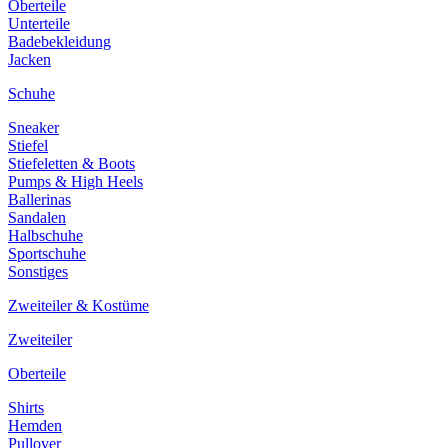
Oberteile
Unterteile
Badebekleidung
Jacken
Schuhe
Sneaker
Stiefel
Stiefeletten & Boots
Pumps & High Heels
Ballerinas
Sandalen
Halbschuhe
Sportschuhe
Sonstiges
Zweiteiler & Kostüme
Zweiteiler
Oberteile
Shirts
Hemden
Pullover