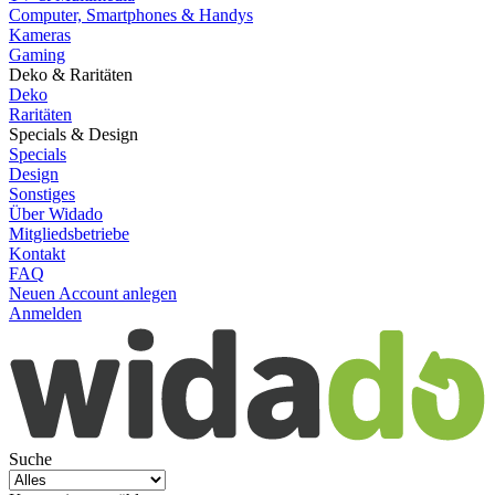
Computer, Smartphones & Handys
Kameras
Gaming
Deko & Raritäten
Deko
Raritäten
Specials & Design
Specials
Design
Sonstiges
Über Widado
Mitgliedsbetriebe
Kontakt
FAQ
Neuen Account anlegen
Anmelden
Suche