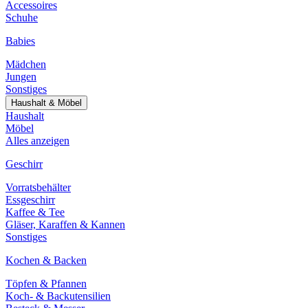
Accessoires
Schuhe
Babies
Mädchen
Jungen
Sonstiges
Haushalt & Möbel
Haushalt
Möbel
Alles anzeigen
Geschirr
Vorratsbehälter
Essgeschirr
Kaffee & Tee
Gläser, Karaffen & Kannen
Sonstiges
Kochen & Backen
Töpfen & Pfannen
Koch- & Backutensilien