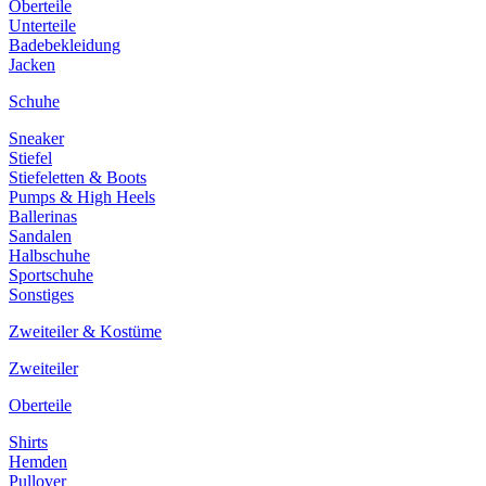
Oberteile
Unterteile
Badebekleidung
Jacken
Schuhe
Sneaker
Stiefel
Stiefeletten & Boots
Pumps & High Heels
Ballerinas
Sandalen
Halbschuhe
Sportschuhe
Sonstiges
Zweiteiler & Kostüme
Zweiteiler
Oberteile
Shirts
Hemden
Pullover