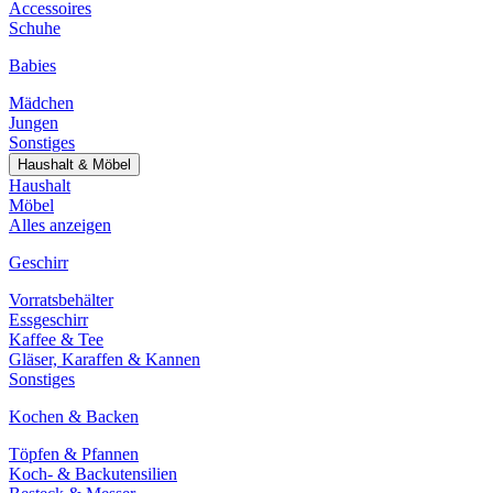
Accessoires
Schuhe
Babies
Mädchen
Jungen
Sonstiges
Haushalt & Möbel
Haushalt
Möbel
Alles anzeigen
Geschirr
Vorratsbehälter
Essgeschirr
Kaffee & Tee
Gläser, Karaffen & Kannen
Sonstiges
Kochen & Backen
Töpfen & Pfannen
Koch- & Backutensilien