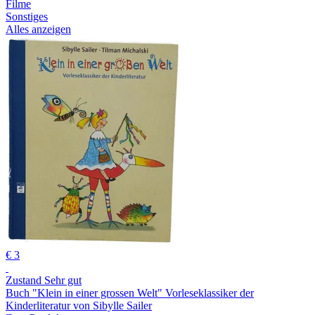
Filme
Sonstiges
Alles anzeigen
€ 3
Zustand Sehr gut
Buch "Klein in einer grossen Welt" Vorleseklassiker der
Kinderliteratur von Sibylle Sailer