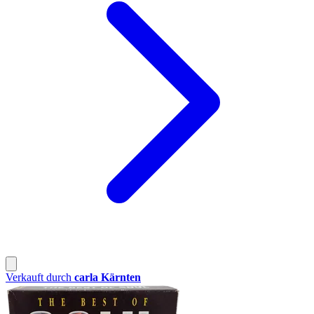
Verkauft durch
carla Kärnten