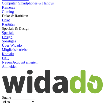
Computer, Smartphones & Handys
Kameras
Gaming
Deko & Raritäten
Deko
Raritäten
Specials & Design
Specials
Design
Sonstiges
Über Widado
Mitgliedsbetriebe
Kontakt
FAQ
Neuen Account anlegen
Anmelden
Suche