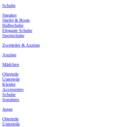
Schuhe
Sneaker
Stiefel & Boots
Halbschuhe
Elegante Schuhe
Sportschuhe
Zweiteiler & Anzüge
Anzüge
Mädchen
Oberteile
Unterteile
Kleider
Accessoires
Schuhe
Sonstiges
Junge
Oberteile
Unterteile