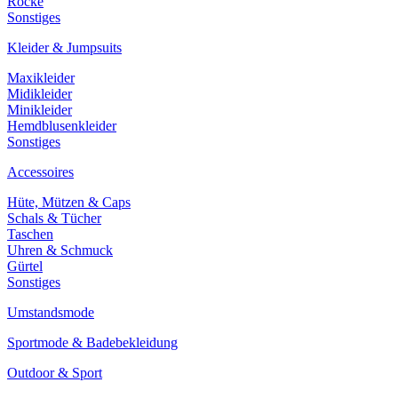
Röcke
Sonstiges
Kleider & Jumpsuits
Maxikleider
Midikleider
Minikleider
Hemdblusenkleider
Sonstiges
Accessoires
Hüte, Mützen & Caps
Schals & Tücher
Taschen
Uhren & Schmuck
Gürtel
Sonstiges
Umstandsmode
Sportmode & Badebekleidung
Outdoor & Sport