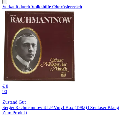
Verkauft durch
Volkshilfe Oberösterreich
€ 8
90
Zustand Gut
Sergei Rachmaninow 4 LP Vinyl-Box (1982) | Zeitloser Klang
Zum Produkt