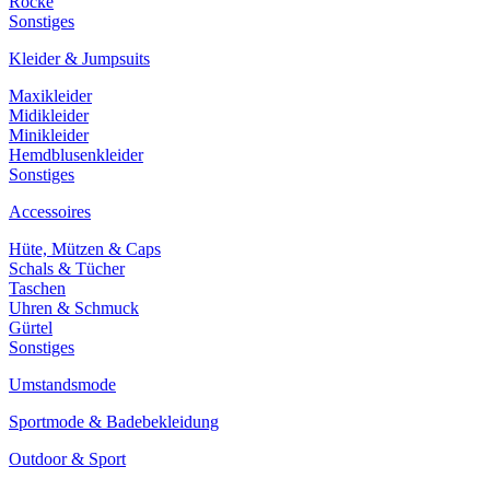
Röcke
Sonstiges
Kleider & Jumpsuits
Maxikleider
Midikleider
Minikleider
Hemdblusenkleider
Sonstiges
Accessoires
Hüte, Mützen & Caps
Schals & Tücher
Taschen
Uhren & Schmuck
Gürtel
Sonstiges
Umstandsmode
Sportmode & Badebekleidung
Outdoor & Sport