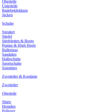
Oberteile
Unterteile
Badebekleidung
Jacken
Schuhe
Sneaker
Stiefel
Stiefeletten & Boots
Pumps & High Heels
Ballerinas
Sandalen
Halbschuhe
Sportschuhe
Sonstiges
Zweiteiler & Kostüme
Zweiteiler
Oberteile
Shirts
Hemden
Pullover