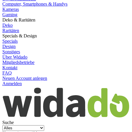
Computer, Smartphones & Handys
Kameras
Gaming
Deko & Raritäten
Deko
Raritäten
Specials & Design
Specials
Design
Sonstiges
Über Widado
Mitgliedsbetriebe
Kontakt
FAQ
Neuen Account anlegen
Anmelden
Suche