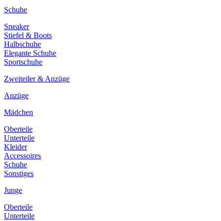
Schuhe
Sneaker
Stiefel & Boots
Halbschuhe
Elegante Schuhe
Sportschuhe
Zweiteiler & Anzüge
Anzüge
Mädchen
Oberteile
Unterteile
Kleider
Accessoires
Schuhe
Sonstiges
Junge
Oberteile
Unterteile