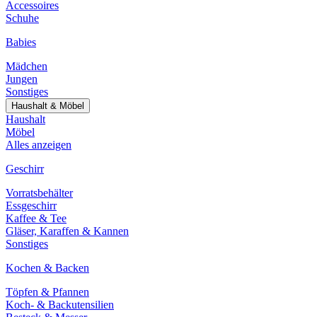
Accessoires
Schuhe
Babies
Mädchen
Jungen
Sonstiges
Haushalt & Möbel
Haushalt
Möbel
Alles anzeigen
Geschirr
Vorratsbehälter
Essgeschirr
Kaffee & Tee
Gläser, Karaffen & Kannen
Sonstiges
Kochen & Backen
Töpfen & Pfannen
Koch- & Backutensilien