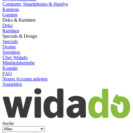
Computer, Smartphones & Handys
Kameras
Gaming
Deko & Raritäten
Deko
Raritäten
Specials & Design
Specials
Design
Sonstiges
Über Widado
Mitgliedsbetriebe
Kontakt
FAQ
Neuen Account anlegen
Anmelden
Suche