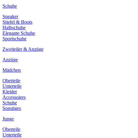
Schuhe
Sneaker
Stiefel & Boots
Halbschuhe
Elegante Schuhe
Sportschuhe
Zweiteiler & Anzüge
Anzüge
Mädchen
Oberteile
Unterteile
Kleider
Accessoires
Schuhe
Sonstiges
Junge
Oberteile
Unterteile