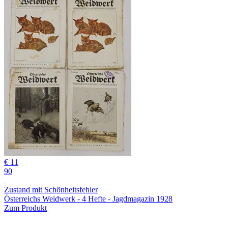
€ 11
90
Zustand mit Schönheitsfehler
Österreichs Weidwerk - 4 Hefte - Jagdmagazin 1928
Zum Produkt