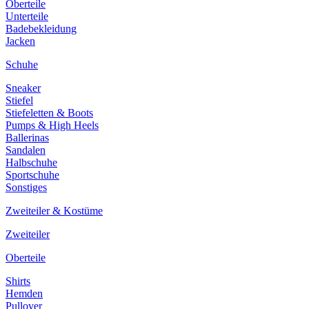
Oberteile
Unterteile
Badebekleidung
Jacken
Schuhe
Sneaker
Stiefel
Stiefeletten & Boots
Pumps & High Heels
Ballerinas
Sandalen
Halbschuhe
Sportschuhe
Sonstiges
Zweiteiler & Kostüme
Zweiteiler
Oberteile
Shirts
Hemden
Pullover