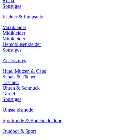
Röcke
Sonstiges
Kleider & Jumpsuits
Maxikleider
Midikleider
Minikleider
Hemdblusenkleider
Sonstiges
Accessoires
Hüte, Mützen & Caps
Schals & Tücher
Taschen
Uhren & Schmuck
Gürtel
Sonstiges
Umstandsmode
Sportmode & Badebekleidung
Outdoor & Sport