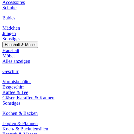
Accessoires
Schuhe
Babies
Mädchen
Jungen
Sonstiges
Haushalt & Möbel
Haushalt
Möbel
Alles anzeigen
Geschirr
Vorratsbehälter
Essgeschirr
Kaffee & Tee
Gläser, Karaffen & Kannen
Sonstiges
Kochen & Backen
Töpfen & Pfannen
Koch- & Backutensilien