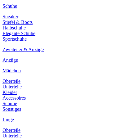
Schuhe
Sneaker
Stiefel & Boots
Halbschuhe
Elegante Schuhe
Sportschuhe
Zweiteiler & Anzüge
Anzüge
Mädchen
Oberteile
Unterteile
Kleider
Accessoires
Schuhe
Sonstiges
Junge
Oberteile
Unterteile