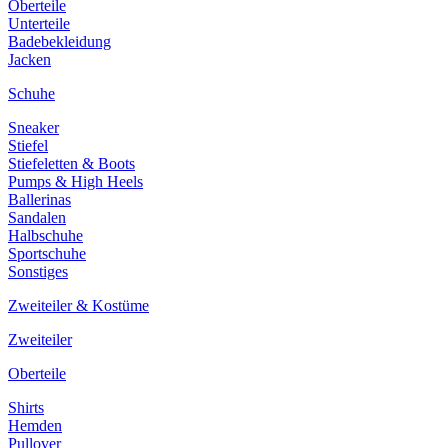
Oberteile
Unterteile
Badebekleidung
Jacken
Schuhe
Sneaker
Stiefel
Stiefeletten & Boots
Pumps & High Heels
Ballerinas
Sandalen
Halbschuhe
Sportschuhe
Sonstiges
Zweiteiler & Kostüme
Zweiteiler
Oberteile
Shirts
Hemden
Pullover