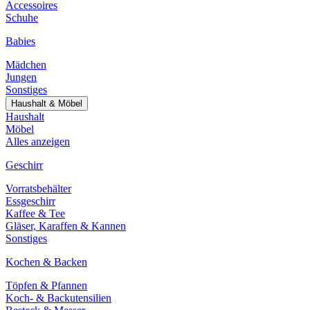
Accessoires
Schuhe
Babies
Mädchen
Jungen
Sonstiges
Haushalt & Möbel
Haushalt
Möbel
Alles anzeigen
Geschirr
Vorratsbehälter
Essgeschirr
Kaffee & Tee
Gläser, Karaffen & Kannen
Sonstiges
Kochen & Backen
Töpfen & Pfannen
Koch- & Backutensilien