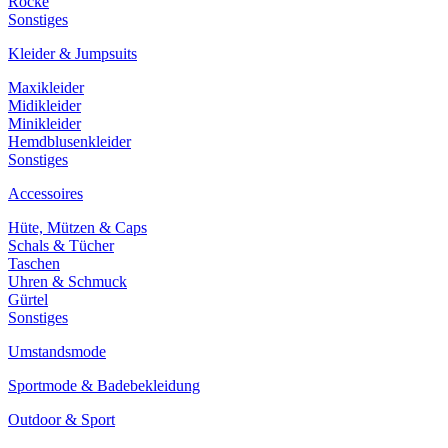
Röcke
Sonstiges
Kleider & Jumpsuits
Maxikleider
Midikleider
Minikleider
Hemdblusenkleider
Sonstiges
Accessoires
Hüte, Mützen & Caps
Schals & Tücher
Taschen
Uhren & Schmuck
Gürtel
Sonstiges
Umstandsmode
Sportmode & Badebekleidung
Outdoor & Sport