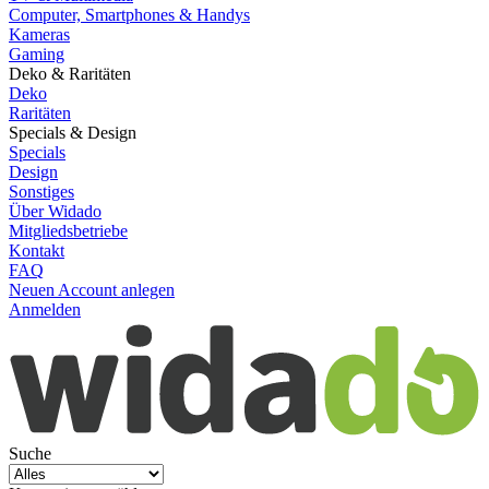
Computer, Smartphones & Handys
Kameras
Gaming
Deko & Raritäten
Deko
Raritäten
Specials & Design
Specials
Design
Sonstiges
Über Widado
Mitgliedsbetriebe
Kontakt
FAQ
Neuen Account anlegen
Anmelden
Suche