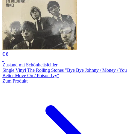
€ 8
Zustand mit Schönheitsfehler
Single Vinyl The Rolling Stones "Bye Bye Johnny / Money / You
Better Move On / Poison Ivy"
Zum Produkt