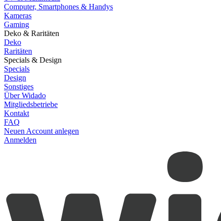
Computer, Smartphones & Handys
Kameras
Gaming
Deko & Raritäten
Deko
Raritäten
Specials & Design
Specials
Design
Sonstiges
Über Widado
Mitgliedsbetriebe
Kontakt
FAQ
Neuen Account anlegen
Anmelden