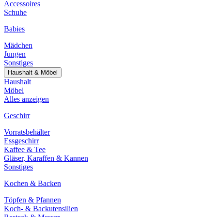
Accessoires
Schuhe
Babies
Mädchen
Jungen
Sonstiges
Haushalt & Möbel
Haushalt
Möbel
Alles anzeigen
Geschirr
Vorratsbehälter
Essgeschirr
Kaffee & Tee
Gläser, Karaffen & Kannen
Sonstiges
Kochen & Backen
Töpfen & Pfannen
Koch- & Backutensilien