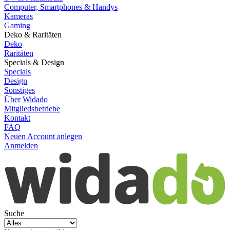
Computer, Smartphones & Handys
Kameras
Gaming
Deko & Raritäten
Deko
Raritäten
Specials & Design
Specials
Design
Sonstiges
Über Widado
Mitgliedsbetriebe
Kontakt
FAQ
Neuen Account anlegen
Anmelden
Suche