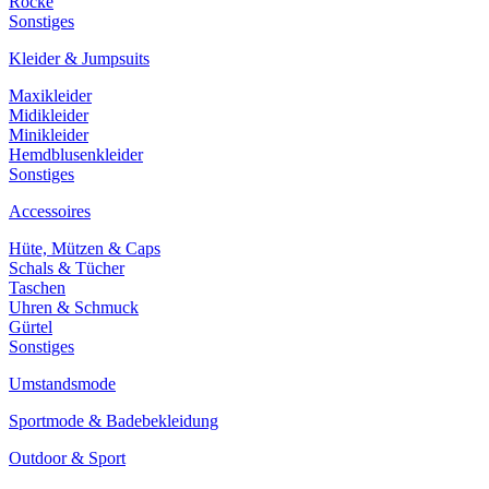
Röcke
Sonstiges
Kleider & Jumpsuits
Maxikleider
Midikleider
Minikleider
Hemdblusenkleider
Sonstiges
Accessoires
Hüte, Mützen & Caps
Schals & Tücher
Taschen
Uhren & Schmuck
Gürtel
Sonstiges
Umstandsmode
Sportmode & Badebekleidung
Outdoor & Sport