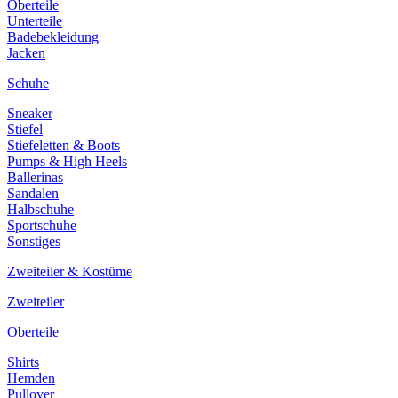
Oberteile
Unterteile
Badebekleidung
Jacken
Schuhe
Sneaker
Stiefel
Stiefeletten & Boots
Pumps & High Heels
Ballerinas
Sandalen
Halbschuhe
Sportschuhe
Sonstiges
Zweiteiler & Kostüme
Zweiteiler
Oberteile
Shirts
Hemden
Pullover