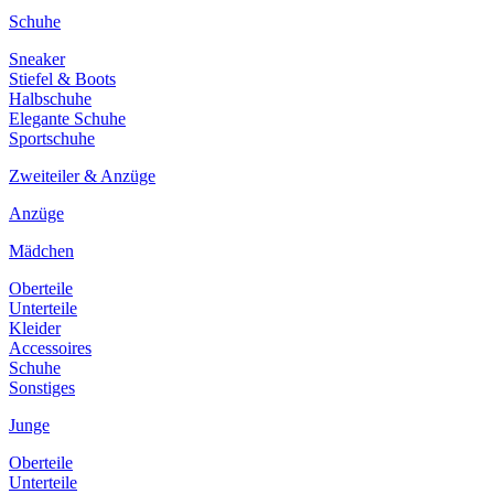
Schuhe
Sneaker
Stiefel & Boots
Halbschuhe
Elegante Schuhe
Sportschuhe
Zweiteiler & Anzüge
Anzüge
Mädchen
Oberteile
Unterteile
Kleider
Accessoires
Schuhe
Sonstiges
Junge
Oberteile
Unterteile