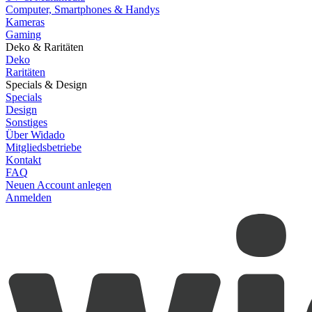
Computer, Smartphones & Handys
Kameras
Gaming
Deko & Raritäten
Deko
Raritäten
Specials & Design
Specials
Design
Sonstiges
Über Widado
Mitgliedsbetriebe
Kontakt
FAQ
Neuen Account anlegen
Anmelden