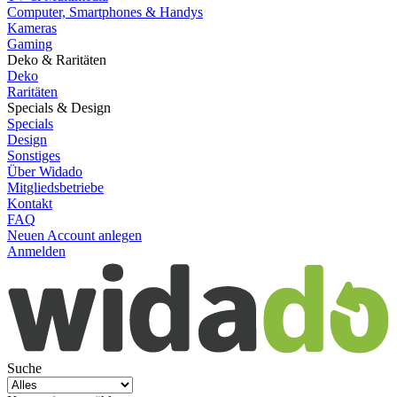
Computer, Smartphones & Handys
Kameras
Gaming
Deko & Raritäten
Deko
Raritäten
Specials & Design
Specials
Design
Sonstiges
Über Widado
Mitgliedsbetriebe
Kontakt
FAQ
Neuen Account anlegen
Anmelden
Suche