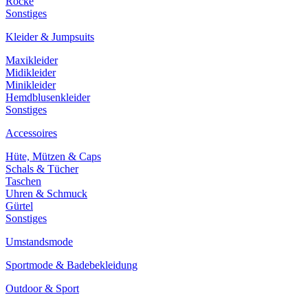
Röcke
Sonstiges
Kleider & Jumpsuits
Maxikleider
Midikleider
Minikleider
Hemdblusenkleider
Sonstiges
Accessoires
Hüte, Mützen & Caps
Schals & Tücher
Taschen
Uhren & Schmuck
Gürtel
Sonstiges
Umstandsmode
Sportmode & Badebekleidung
Outdoor & Sport