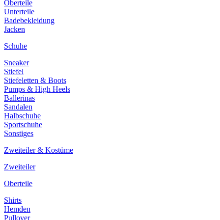
Oberteile
Unterteile
Badebekleidung
Jacken
Schuhe
Sneaker
Stiefel
Stiefeletten & Boots
Pumps & High Heels
Ballerinas
Sandalen
Halbschuhe
Sportschuhe
Sonstiges
Zweiteiler & Kostüme
Zweiteiler
Oberteile
Shirts
Hemden
Pullover