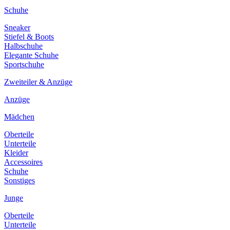
Schuhe
Sneaker
Stiefel & Boots
Halbschuhe
Elegante Schuhe
Sportschuhe
Zweiteiler & Anzüge
Anzüge
Mädchen
Oberteile
Unterteile
Kleider
Accessoires
Schuhe
Sonstiges
Junge
Oberteile
Unterteile