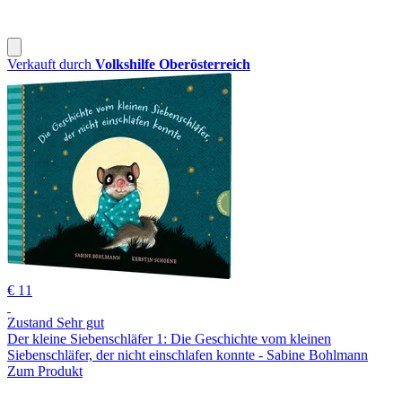
Verkauft durch
Volkshilfe Oberösterreich
€ 11
Zustand Sehr gut
Der kleine Siebenschläfer 1: Die Geschichte vom kleinen
Siebenschläfer, der nicht einschlafen konnte - Sabine Bohlmann
Zum Produkt