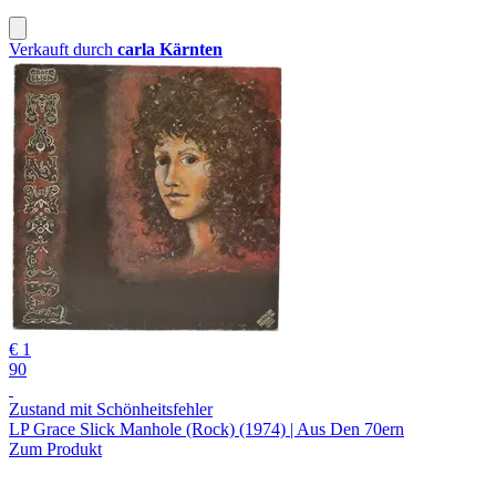
Verkauft durch
carla Kärnten
€ 1
90
Zustand mit Schönheitsfehler
LP Grace Slick Manhole (Rock) (1974) | Aus Den 70ern
Zum Produkt