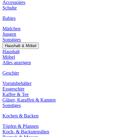
Accessoires
Schuhe
Babies
Mädchen
Jungen
Sonstiges
Haushalt & Möbel
Haushalt
Möbel
Alles anzeigen
Geschirr
Vorratsbehälter
Essgeschirr
Kaffee & Tee
Gläser, Karaffen & Kannen
Sonstiges
Kochen & Backen
Töpfen & Pfannen
Koch- & Backutensilien