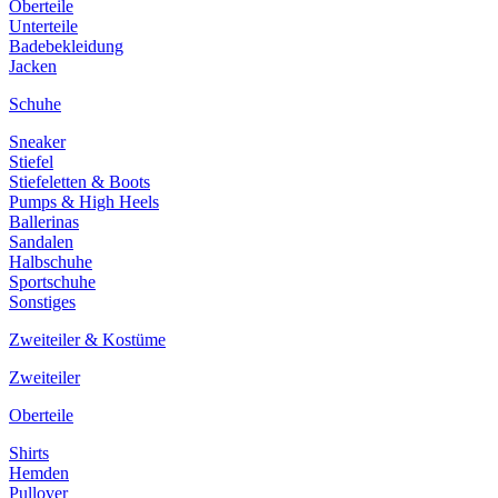
Oberteile
Unterteile
Badebekleidung
Jacken
Schuhe
Sneaker
Stiefel
Stiefeletten & Boots
Pumps & High Heels
Ballerinas
Sandalen
Halbschuhe
Sportschuhe
Sonstiges
Zweiteiler & Kostüme
Zweiteiler
Oberteile
Shirts
Hemden
Pullover