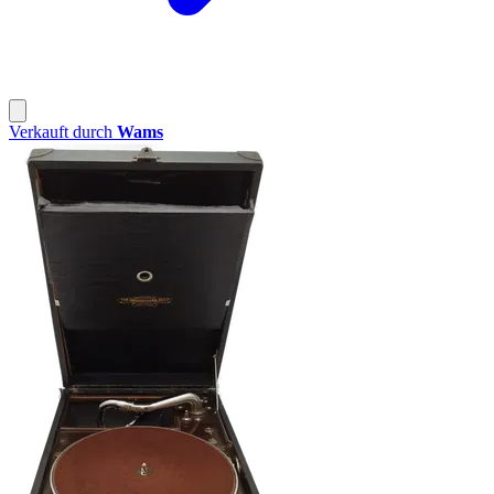
Verkauft durch
Wams