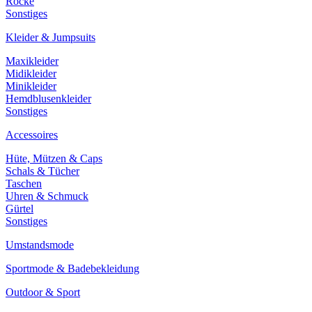
Röcke
Sonstiges
Kleider & Jumpsuits
Maxikleider
Midikleider
Minikleider
Hemdblusenkleider
Sonstiges
Accessoires
Hüte, Mützen & Caps
Schals & Tücher
Taschen
Uhren & Schmuck
Gürtel
Sonstiges
Umstandsmode
Sportmode & Badebekleidung
Outdoor & Sport