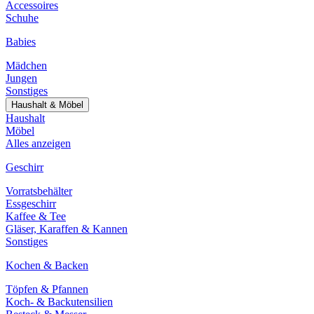
Accessoires
Schuhe
Babies
Mädchen
Jungen
Sonstiges
Haushalt & Möbel
Haushalt
Möbel
Alles anzeigen
Geschirr
Vorratsbehälter
Essgeschirr
Kaffee & Tee
Gläser, Karaffen & Kannen
Sonstiges
Kochen & Backen
Töpfen & Pfannen
Koch- & Backutensilien