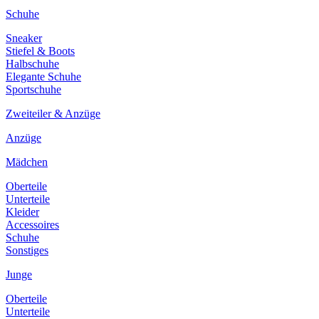
Schuhe
Sneaker
Stiefel & Boots
Halbschuhe
Elegante Schuhe
Sportschuhe
Zweiteiler & Anzüge
Anzüge
Mädchen
Oberteile
Unterteile
Kleider
Accessoires
Schuhe
Sonstiges
Junge
Oberteile
Unterteile