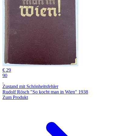
€ 29
90
Zustand mit Schönheitsfehler
Rudolf Rösch "So kocht man in Wien" 1938
Zum Produkt