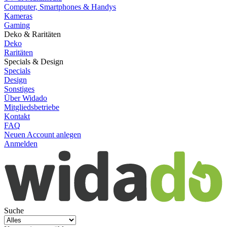
Computer, Smartphones & Handys
Kameras
Gaming
Deko & Raritäten
Deko
Raritäten
Specials & Design
Specials
Design
Sonstiges
Über Widado
Mitgliedsbetriebe
Kontakt
FAQ
Neuen Account anlegen
Anmelden
Suche