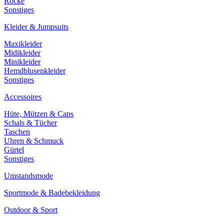
Röcke
Sonstiges
Kleider & Jumpsuits
Maxikleider
Midikleider
Minikleider
Hemdblusenkleider
Sonstiges
Accessoires
Hüte, Mützen & Caps
Schals & Tücher
Taschen
Uhren & Schmuck
Gürtel
Sonstiges
Umstandsmode
Sportmode & Badebekleidung
Outdoor & Sport