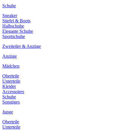
Schuhe
Sneaker
Stiefel & Boots
Halbschuhe
Elegante Schuhe
Sportschuhe
Zweiteiler & Anzüge
Anzüge
Mädchen
Oberteile
Unterteile
Kleider
Accessoires
Schuhe
Sonstiges
Junge
Oberteile
Unterteile