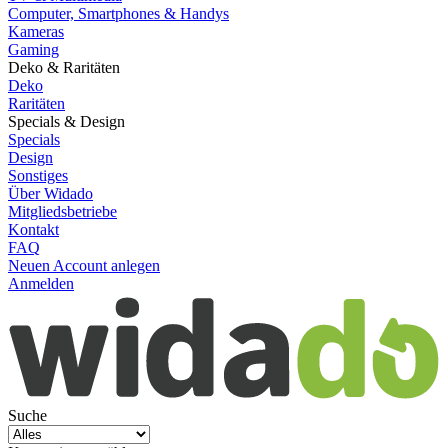
Computer, Smartphones & Handys
Kameras
Gaming
Deko & Raritäten
Deko
Raritäten
Specials & Design
Specials
Design
Sonstiges
Über Widado
Mitgliedsbetriebe
Kontakt
FAQ
Neuen Account anlegen
Anmelden
Suche