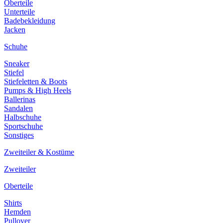
Oberteile
Unterteile
Badebekleidung
Jacken
Schuhe
Sneaker
Stiefel
Stiefeletten & Boots
Pumps & High Heels
Ballerinas
Sandalen
Halbschuhe
Sportschuhe
Sonstiges
Zweiteiler & Kostüme
Zweiteiler
Oberteile
Shirts
Hemden
Pullover