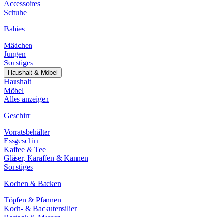
Accessoires
Schuhe
Babies
Mädchen
Jungen
Sonstiges
Haushalt & Möbel
Haushalt
Möbel
Alles anzeigen
Geschirr
Vorratsbehälter
Essgeschirr
Kaffee & Tee
Gläser, Karaffen & Kannen
Sonstiges
Kochen & Backen
Töpfen & Pfannen
Koch- & Backutensilien