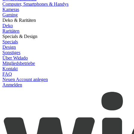
Computer, Smartphones & Handys
Kameras
Gaming
Deko & Raritäten
Deko
Raritäten
Specials & Design
Specials
Design
Sonstiges
Über Widado
Mitgliedsbetriebe
Kontakt
FAQ
Neuen Account anlegen
Anmelden