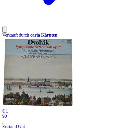
Verkauft durch
carla Kärnten
€ 1
90
Zustand Gut