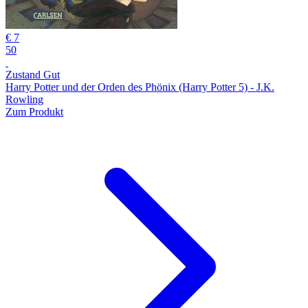
€ 7
50
Zustand Gut
Harry Potter und der Orden des Phönix (Harry Potter 5) - J.K.
Rowling
Zum Produkt