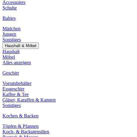
Accessoires
Schuhe
Babies
Mädchen
Jungen
Sonstiges
Haushalt & Möbel
Haushalt
Möbel
Alles anzeigen
Geschirr
Vorratsbehälter
Essgeschirr
Kaffee & Tee
Gläser, Karaffen & Kannen
Sonstiges
Kochen & Backen
Töpfen & Pfannen
Koch- & Backutensilien