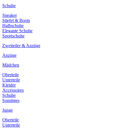
Schuhe
Sneaker
Stiefel & Boots
Halbschuhe
Elegante Schuhe
Sportschuhe
Zweiteiler & Anzüge
Anzüge
Mädchen
Oberteile
Unterteile
Kleider
Accessoires
Schuhe
Sonstiges
Junge
Oberteile
Unterteile