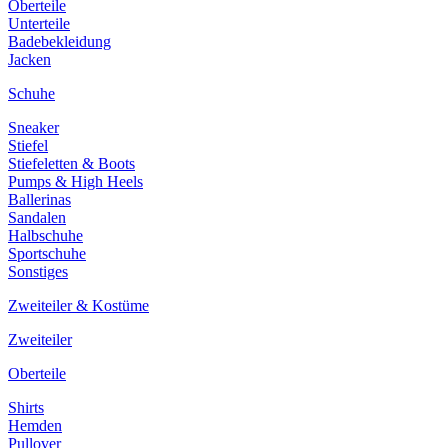
Oberteile
Unterteile
Badebekleidung
Jacken
Schuhe
Sneaker
Stiefel
Stiefeletten & Boots
Pumps & High Heels
Ballerinas
Sandalen
Halbschuhe
Sportschuhe
Sonstiges
Zweiteiler & Kostüme
Zweiteiler
Oberteile
Shirts
Hemden
Pullover