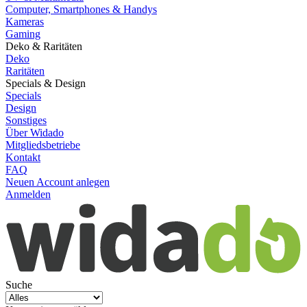
Computer, Smartphones & Handys
Kameras
Gaming
Deko & Raritäten
Deko
Raritäten
Specials & Design
Specials
Design
Sonstiges
Über Widado
Mitgliedsbetriebe
Kontakt
FAQ
Neuen Account anlegen
Anmelden
Suche