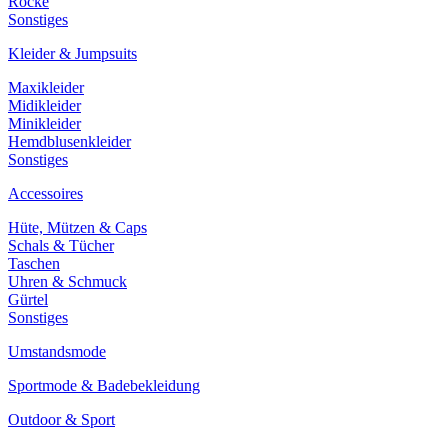
Röcke
Sonstiges
Kleider & Jumpsuits
Maxikleider
Midikleider
Minikleider
Hemdblusenkleider
Sonstiges
Accessoires
Hüte, Mützen & Caps
Schals & Tücher
Taschen
Uhren & Schmuck
Gürtel
Sonstiges
Umstandsmode
Sportmode & Badebekleidung
Outdoor & Sport