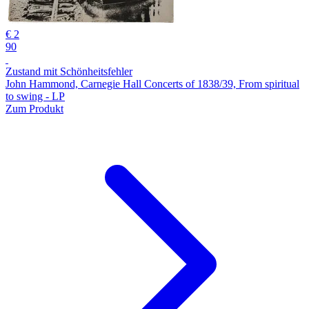
€ 2
90
Zustand mit Schönheitsfehler
John Hammond, Carnegie Hall Concerts of 1838/39, From spiritual
to swing - LP
Zum Produkt