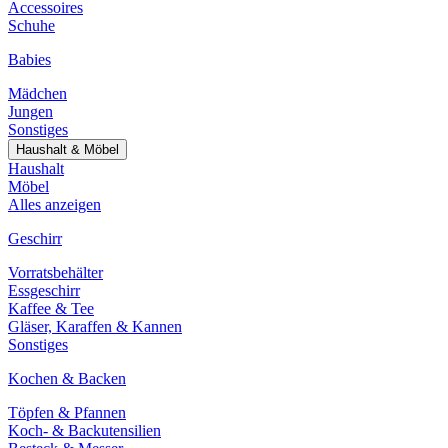
Accessoires
Schuhe
Babies
Mädchen
Jungen
Sonstiges
Haushalt & Möbel
Haushalt
Möbel
Alles anzeigen
Geschirr
Vorratsbehälter
Essgeschirr
Kaffee & Tee
Gläser, Karaffen & Kannen
Sonstiges
Kochen & Backen
Töpfen & Pfannen
Koch- & Backutensilien