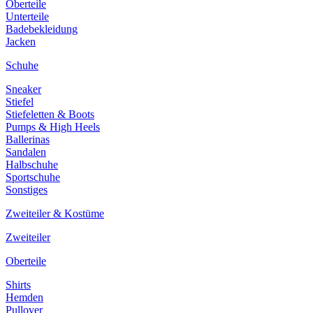
Oberteile
Unterteile
Badebekleidung
Jacken
Schuhe
Sneaker
Stiefel
Stiefeletten & Boots
Pumps & High Heels
Ballerinas
Sandalen
Halbschuhe
Sportschuhe
Sonstiges
Zweiteiler & Kostüme
Zweiteiler
Oberteile
Shirts
Hemden
Pullover