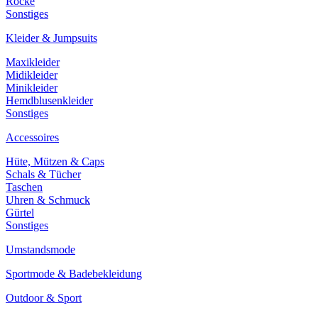
Röcke
Sonstiges
Kleider & Jumpsuits
Maxikleider
Midikleider
Minikleider
Hemdblusenkleider
Sonstiges
Accessoires
Hüte, Mützen & Caps
Schals & Tücher
Taschen
Uhren & Schmuck
Gürtel
Sonstiges
Umstandsmode
Sportmode & Badebekleidung
Outdoor & Sport