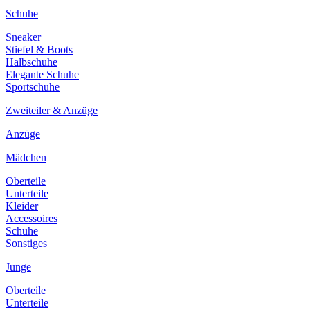
Schuhe
Sneaker
Stiefel & Boots
Halbschuhe
Elegante Schuhe
Sportschuhe
Zweiteiler & Anzüge
Anzüge
Mädchen
Oberteile
Unterteile
Kleider
Accessoires
Schuhe
Sonstiges
Junge
Oberteile
Unterteile