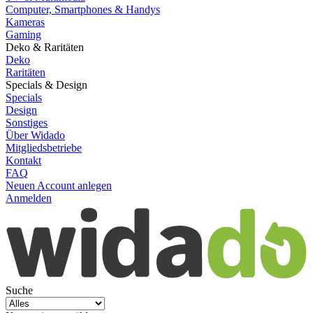
Computer, Smartphones & Handys
Kameras
Gaming
Deko & Raritäten
Deko
Raritäten
Specials & Design
Specials
Design
Sonstiges
Über Widado
Mitgliedsbetriebe
Kontakt
FAQ
Neuen Account anlegen
Anmelden
Suche