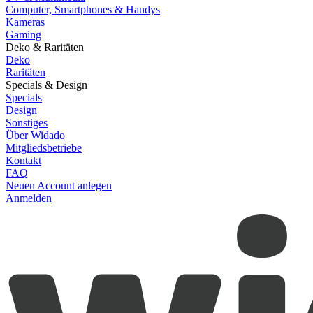
Computer, Smartphones & Handys
Kameras
Gaming
Deko & Raritäten
Deko
Raritäten
Specials & Design
Specials
Design
Sonstiges
Über Widado
Mitgliedsbetriebe
Kontakt
FAQ
Neuen Account anlegen
Anmelden