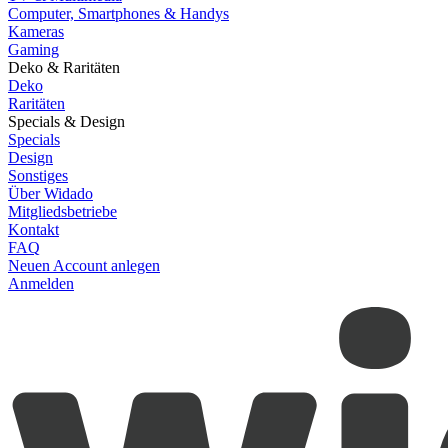
Computer, Smartphones & Handys
Kameras
Gaming
Deko & Raritäten
Deko
Raritäten
Specials & Design
Specials
Design
Sonstiges
Über Widado
Mitgliedsbetriebe
Kontakt
FAQ
Neuen Account anlegen
Anmelden