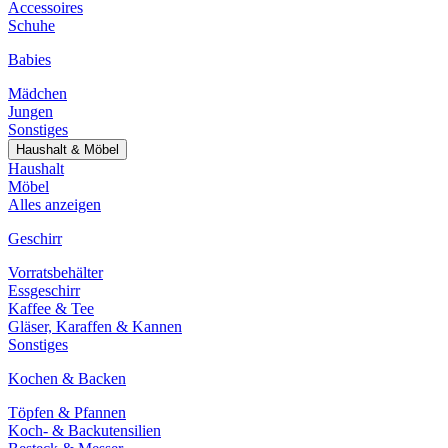
Accessoires
Schuhe
Babies
Mädchen
Jungen
Sonstiges
Haushalt & Möbel
Haushalt
Möbel
Alles anzeigen
Geschirr
Vorratsbehälter
Essgeschirr
Kaffee & Tee
Gläser, Karaffen & Kannen
Sonstiges
Kochen & Backen
Töpfen & Pfannen
Koch- & Backutensilien