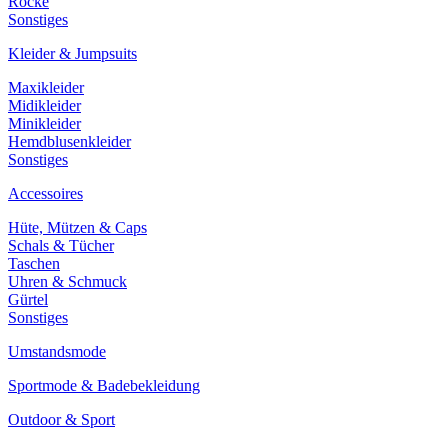
Röcke
Sonstiges
Kleider & Jumpsuits
Maxikleider
Midikleider
Minikleider
Hemdblusenkleider
Sonstiges
Accessoires
Hüte, Mützen & Caps
Schals & Tücher
Taschen
Uhren & Schmuck
Gürtel
Sonstiges
Umstandsmode
Sportmode & Badebekleidung
Outdoor & Sport