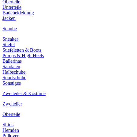
Oberteile
Unterteile
Badebekleidung
Jacken
Schuhe
Sneaker
Stiefel
Stiefeletten & Boots
Pumps & High Heels
Ballerinas
Sandalen
Halbschuhe
Sportschuhe
Sonstiges
Zweiteiler & Kostüme
Zweiteiler
Oberteile
Shirts
Hemden
Pullover