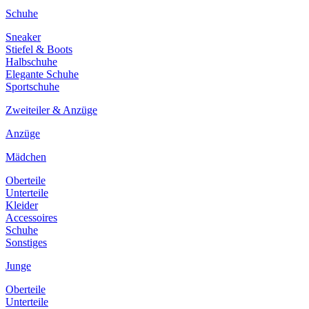
Schuhe
Sneaker
Stiefel & Boots
Halbschuhe
Elegante Schuhe
Sportschuhe
Zweiteiler & Anzüge
Anzüge
Mädchen
Oberteile
Unterteile
Kleider
Accessoires
Schuhe
Sonstiges
Junge
Oberteile
Unterteile