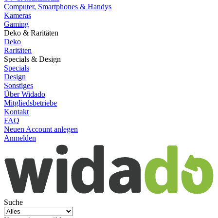
Computer, Smartphones & Handys
Kameras
Gaming
Deko & Raritäten
Deko
Raritäten
Specials & Design
Specials
Design
Sonstiges
Über Widado
Mitgliedsbetriebe
Kontakt
FAQ
Neuen Account anlegen
Anmelden
Suche