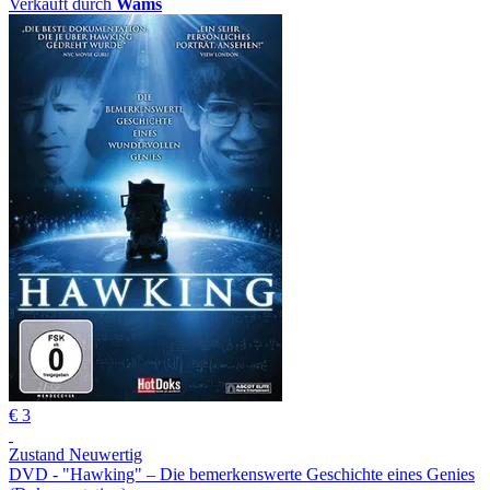
Verkauft durch
Wams
€ 3
Zustand Neuwertig
DVD - "Hawking" – Die bemerkenswerte Geschichte eines Genies