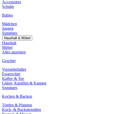
Accessoires
Schuhe
Babies
Mädchen
Jungen
Sonstiges
Haushalt & Möbel
Haushalt
Möbel
Alles anzeigen
Geschirr
Vorratsbehälter
Essgeschirr
Kaffee & Tee
Gläser, Karaffen & Kannen
Sonstiges
Kochen & Backen
Töpfen & Pfannen
Koch- & Backutensilien