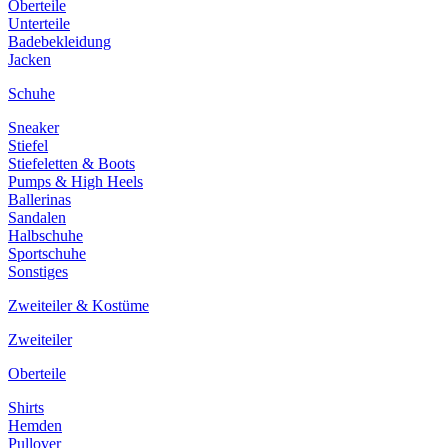
Oberteile
Unterteile
Badebekleidung
Jacken
Schuhe
Sneaker
Stiefel
Stiefeletten & Boots
Pumps & High Heels
Ballerinas
Sandalen
Halbschuhe
Sportschuhe
Sonstiges
Zweiteiler & Kostüme
Zweiteiler
Oberteile
Shirts
Hemden
Pullover