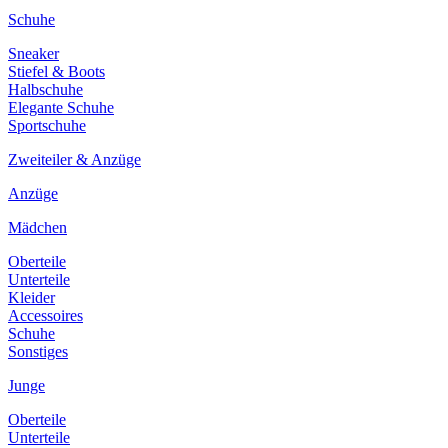
Schuhe
Sneaker
Stiefel & Boots
Halbschuhe
Elegante Schuhe
Sportschuhe
Zweiteiler & Anzüge
Anzüge
Mädchen
Oberteile
Unterteile
Kleider
Accessoires
Schuhe
Sonstiges
Junge
Oberteile
Unterteile