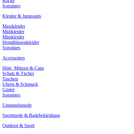
Röcke
Sonstiges
Kleider & Jumpsuits
Maxikleider
Midikleider
Minikleider
Hemdblusenkleider
Sonstiges
Accessoires
Hüte, Mützen & Caps
Schals & Tücher
Taschen
Uhren & Schmuck
Gürtel
Sonstiges
Umstandsmode
Sportmode & Badebekleidung
Outdoor & Sport