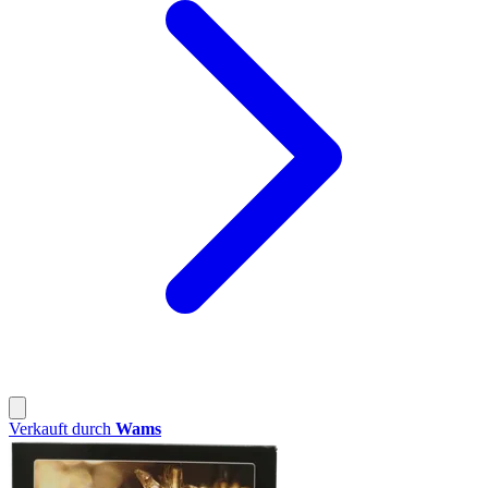
Verkauft durch
Wams