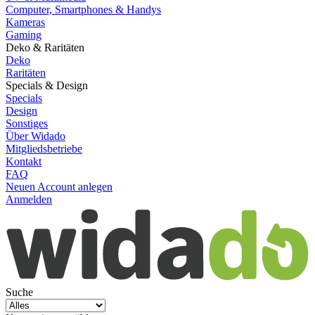
Computer, Smartphones & Handys
Kameras
Gaming
Deko & Raritäten
Deko
Raritäten
Specials & Design
Specials
Design
Sonstiges
Über Widado
Mitgliedsbetriebe
Kontakt
FAQ
Neuen Account anlegen
Anmelden
Suche