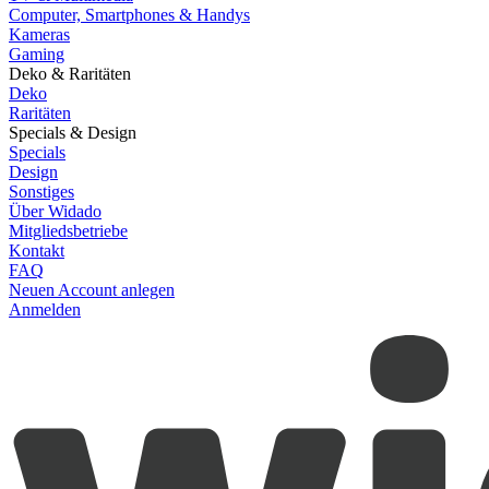
Computer, Smartphones & Handys
Kameras
Gaming
Deko & Raritäten
Deko
Raritäten
Specials & Design
Specials
Design
Sonstiges
Über Widado
Mitgliedsbetriebe
Kontakt
FAQ
Neuen Account anlegen
Anmelden