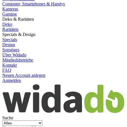
Computer, Smartphones & Handys
Kameras
Gaming
Deko & Raritäten
Deko
Raritäten
Specials & Design
Specials
Design
Sonstiges
Über Widado
Mitgliedsbetriebe
Kontakt
FAQ
Neuen Account anlegen
Anmelden
Suche