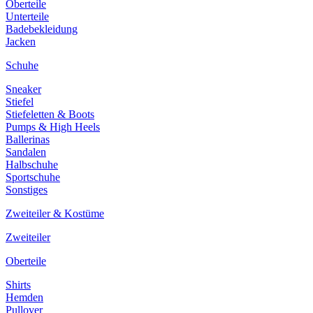
Oberteile
Unterteile
Badebekleidung
Jacken
Schuhe
Sneaker
Stiefel
Stiefeletten & Boots
Pumps & High Heels
Ballerinas
Sandalen
Halbschuhe
Sportschuhe
Sonstiges
Zweiteiler & Kostüme
Zweiteiler
Oberteile
Shirts
Hemden
Pullover