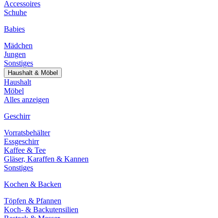
Accessoires
Schuhe
Babies
Mädchen
Jungen
Sonstiges
Haushalt & Möbel
Haushalt
Möbel
Alles anzeigen
Geschirr
Vorratsbehälter
Essgeschirr
Kaffee & Tee
Gläser, Karaffen & Kannen
Sonstiges
Kochen & Backen
Töpfen & Pfannen
Koch- & Backutensilien