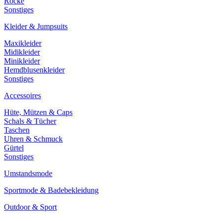
Röcke
Sonstiges
Kleider & Jumpsuits
Maxikleider
Midikleider
Minikleider
Hemdblusenkleider
Sonstiges
Accessoires
Hüte, Mützen & Caps
Schals & Tücher
Taschen
Uhren & Schmuck
Gürtel
Sonstiges
Umstandsmode
Sportmode & Badebekleidung
Outdoor & Sport