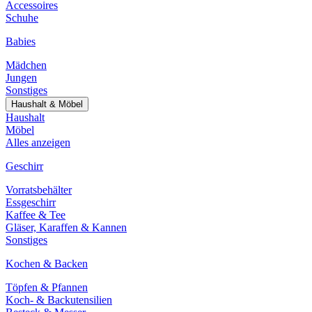
Accessoires
Schuhe
Babies
Mädchen
Jungen
Sonstiges
Haushalt & Möbel
Haushalt
Möbel
Alles anzeigen
Geschirr
Vorratsbehälter
Essgeschirr
Kaffee & Tee
Gläser, Karaffen & Kannen
Sonstiges
Kochen & Backen
Töpfen & Pfannen
Koch- & Backutensilien