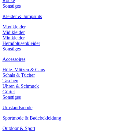
Röcke
Sonstiges
Kleider & Jumpsuits
Maxikleider
Midikleider
Minikleider
Hemdblusenkleider
Sonstiges
Accessoires
Hüte, Mützen & Caps
Schals & Tücher
Taschen
Uhren & Schmuck
Gürtel
Sonstiges
Umstandsmode
Sportmode & Badebekleidung
Outdoor & Sport