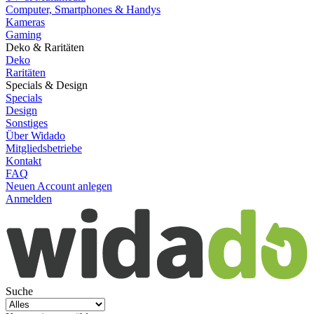
Computer, Smartphones & Handys
Kameras
Gaming
Deko & Raritäten
Deko
Raritäten
Specials & Design
Specials
Design
Sonstiges
Über Widado
Mitgliedsbetriebe
Kontakt
FAQ
Neuen Account anlegen
Anmelden
Suche