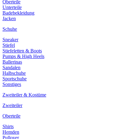
Oberteile
Unterteile
Badebekleidung
Jacken
Schuhe
Sneaker
Stiefel
Stiefeletten & Boots
Pumps & High Heels
Ballerinas
Sandalen
Halbschuhe
Sportschuhe
Sonstiges
Zweiteiler & Kostüme
Zweiteiler
Oberteile
Shirts
Hemden
Pullover