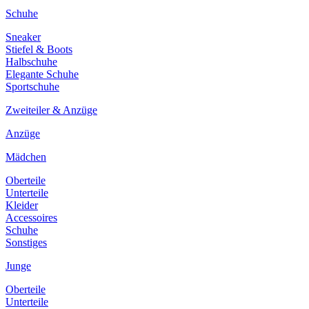
Schuhe
Sneaker
Stiefel & Boots
Halbschuhe
Elegante Schuhe
Sportschuhe
Zweiteiler & Anzüge
Anzüge
Mädchen
Oberteile
Unterteile
Kleider
Accessoires
Schuhe
Sonstiges
Junge
Oberteile
Unterteile