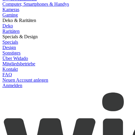
Computer, Smartphones & Handys
Kameras
Gaming
Deko & Raritäten
Deko
Raritäten
Specials & Design
Specials
Design
Sonstiges
Über Widado
Mitgliedsbetriebe
Kontakt
FAQ
Neuen Account anlegen
Anmelden